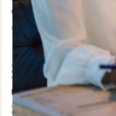
Waarvoor wordt de WOZ-
De WOZ-waarde is belangrijk, omdat het voor diverse
Gemeentelijke belastingen: o.a. onroerendzaak
Inkomstenbelasting.
Bij de aan- en verkoop van een woning.
Hypotheekrente.
Voor de gemeentelijke belastingen is een hogere 
hypotheekrente omlaag kan. Een hogere WOZ-waard
hypotheekverstrekker.
Niet eens met de WOZ-w
Als je het niet eens bent met de WOZ-waarde van
conform de procedure die je op de WOZ-beschikking 