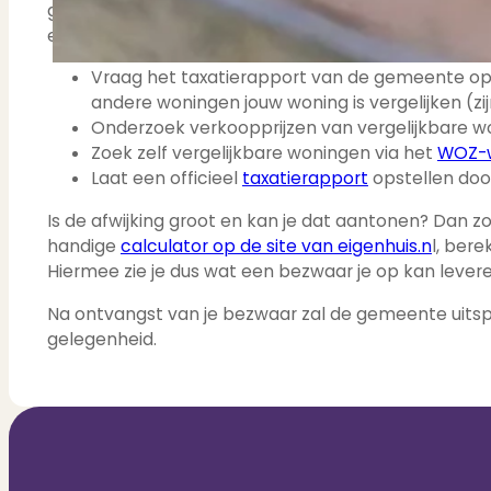
gespecialiseerd bureau inschakelen. Een bezwaar mo
een aantal stappen ondernemen om de WOZ-waarde
Vraag het taxatierapport van de gemeente op, 
andere woningen jouw woning is vergelijken (zij
Onderzoek verkoopprijzen van vergelijkbare won
Zoek zelf vergelijkbare woningen via het
WOZ-w
Laat een officieel
taxatierapport
opstellen doo
Is de afwijking groot en kan je dat aantonen? Dan z
handige
calculator op de site van eigenhuis.n
l, bere
Hiermee zie je dus wat een bezwaar je op kan levere
Na ontvangst van je bezwaar zal de gemeente uitspr
gelegenheid.