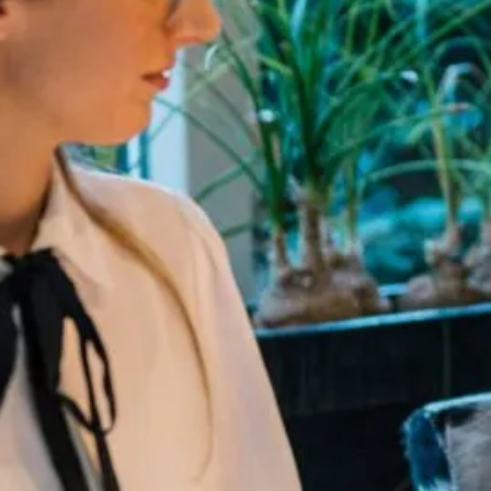
g zou opbrengen wanneer het op de waardepeildatum
 is internationaal vastgesteld. De criteria voor de
llige verkoper
datum
gehandeld.
mt, dan kan je terecht op de website van de
 je benieuwd wat de WOZ-waarde van jouw woning (of di
t.nl
kan je direct de officiële WOZ-waarde van elke woni