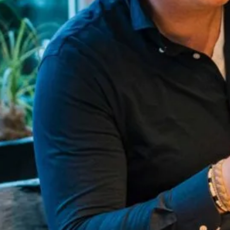
Delen via..
e
ng