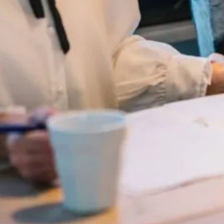
waarde gebruikt?
 zaken wordt gebruikt, zoals:
belasting en afvalstoffenheffing.
WOZ-waarde ongunstig, maar het kan ook betekenen dat j
e betekent immers minder risico voor de
aarde?
 de gemeente, dan moet je binnen 6 weken bezwaar make
vindt. Je kunt zelf bezwaar maken, of hiervoor een