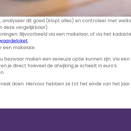
et in ieder geval altijd worden onderbouwd. Je kunt zelf
 te controleren:
analyseer dit goed (klopt alles) en controleer met welk
n deze vergelijkbaar).
ingen. Bijvoorbeeld via een makelaar, of via het kadaste
aardeloket
.
r een makelaar.
ou bezwaar maken een serieuze optie kunnen zijn. Via een
ken je direct hoeveel de afwijking je scheelt in euro’s.
n.
aak doen. Hiervoor hebben ze tot het einde van het jaar