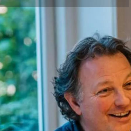
Inhoudsopgave
Totstandkoming WOZ-waarde
WOZ Waardeloket
De
r
Waarvoor wordt de WOZ-waarde gebru
Niet eens met de WOZ-waarde?