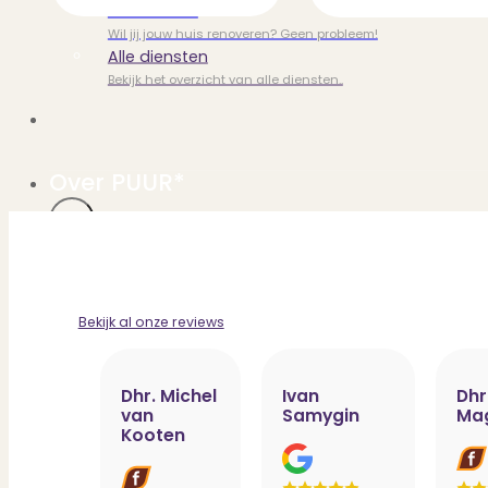
Verbouwen
Wil jij jouw huis renoveren? Geen probleem!
Alle diensten
Bekijk het overzicht van alle diensten..
Over PUUR*
Over PUUR*
Wie zijn wij?
Bekijk al onze reviews
Ons team
Leer ons beter kennen..
Werken bij PUUR*
Dhr. Michel
Ivan
Dhr
Kom jij ons team versterken?
van
Samygin
Ma
Onze vestigingen
Kooten
De kracht van 6 vestigingen!
Beoordelingen