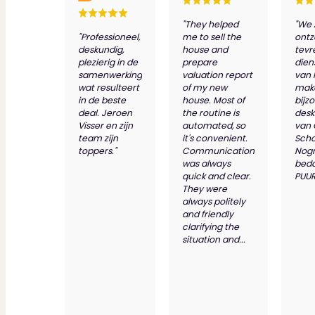
Dit zeggen klanten over ons
Partners
"They helped
"We 
Maak gebruik van ons netwerk
"Professioneel,
me to sell the
ontz
Verenigingen
deskundig,
house and
tevr
PUUR* is aangesloten bij...
plezierig in de
prepare
dien
samenwerking
valuation report
van 
wat resulteert
of my new
make
in de beste
house. Most of
bijz
deal. Jeroen
the routine is
desk
Visser en zijn
automated, so
van
team zijn
it's convenient.
Scho
toppers."
Communication
Nog
was always
bed
quick and clear.
PUUR
They were
always politely
and friendly
clarifying the
situation and...