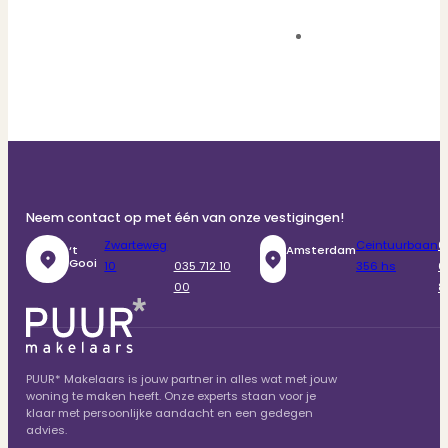
Neem contact op met één van onze vestigingen!
Zwarteweg
Ceintuurbaan
0
‘t
Amsterdam
Gooi
10
035 712 10
356 hs
6
00
8
PUUR* Makelaars is jouw partner in alles wat met jouw
woning te maken heeft. Onze experts staan voor je
klaar met persoonlijke aandacht en een gedegen
advies.