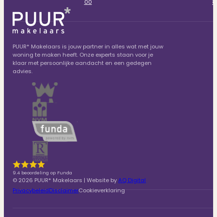
00
8
PUUR* Makelaars is jouw partner in alles wat met jouw
woning te maken heeft. Onze experts staan voor je
klaar met persoonlijke aandacht en een gedegen
advies.
9.4 beoordeling op Funda
© 2026 PUUR* Makelaars | Website by
AQ Digital
Privacybeleid
Disclaimer
Cookieverklaring