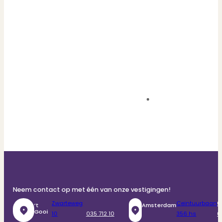
Neem contact op met één van onze vestigingen!
Zwarteweg
Ceintuurbaan
0
‘t
Amsterdam
Gooi
10
035 712 10
356 hs
6