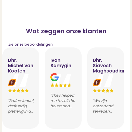
Wat zeggen onze klanten
Zie onze beoordelingen
Dhr.
Ivan
Dhr.
Michel van
Samygin
Siavosh
Kooten
Maghsoudian
"They helped
"Professioneel,
me to sell the
"We zijn
deskundig,
house and
ontzettend
plezierig in de
prepare
tevreden
samenwerking
valuation
over de
wat
report of my
dienstverlening
resulteert in
new house.
van PUUR