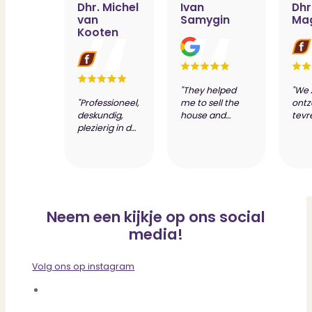
Dhr. Michel
Ivan
Dhr
van
Samygin
Ma
Kooten
"They helped
"We 
"Professioneel,
me to sell the
ontz
deskundig,
house and
tevr
plezierig in de
prepare
dien
samenwerking
valuation report
van 
wat resulteert
of my new
make
in de beste
house. Most of
bijz
deal. Jeroen
the routine is
desk
Visser en zijn
automated, so
van
team zijn
it's convenient.
Scho
Neem een kijkje op ons social
toppers."
Communication
Nog
was always
bed
media!
quick and clear.
PUUR
They were
always politely
Volg ons op instagram
and friendly
clarifying the
situation and...