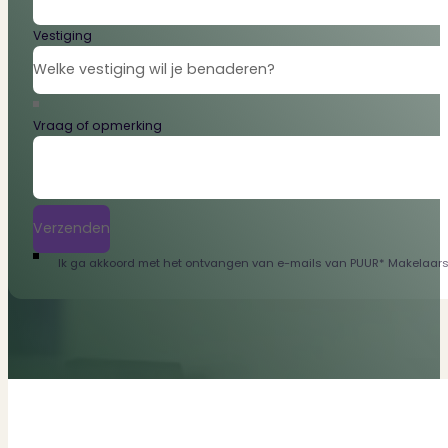
Vestiging
Vraag of opmerking
Verzenden
Ik ga akkoord met het ontvangen van e-mails van PUUR* Makelaars.