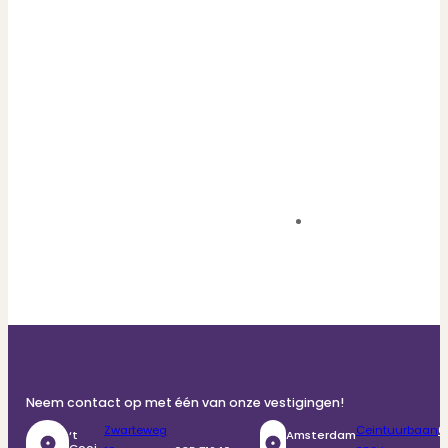
Neem contact op met één van onze vestigingen!
Zwarteweg
Ceintuurbaan
0
‘t
Amsterdam
Gooi