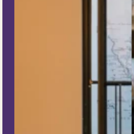
Dit zeggen klanten over ons
Partners
Maak gebruik van ons netwerk
Verenigingen
PUUR* is aangesloten bij...