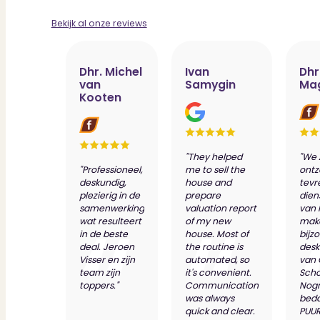
Bekijk al onze reviews
Dhr. Michel
Ivan
Dhr
van
Samygin
Ma
Kooten
"They helped
"We 
"Professioneel,
me to sell the
ontz
deskundig,
house and
tevr
plezierig in de
prepare
dien
samenwerking
valuation report
van 
wat resulteert
of my new
make
in de beste
house. Most of
bijz
deal. Jeroen
the routine is
desk
Visser en zijn
automated, so
van
team zijn
it's convenient.
Scho
toppers."
Communication
Nog
was always
bed
quick and clear.
PUUR