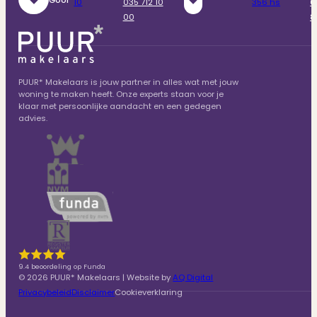
10
035 712 10
356 hs
6
00
8
PUUR* Makelaars is jouw partner in alles wat met jouw
woning te maken heeft. Onze experts staan voor je
klaar met persoonlijke aandacht en een gedegen
advies.
9.4 beoordeling op Funda
© 2026 PUUR* Makelaars | Website by
AQ Digital
Privacybeleid
Disclaimer
Cookieverklaring