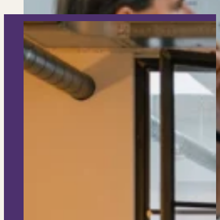
Verbouwen
Wil jij jouw huis renoveren? Geen probleem!
Alle diensten
Bekijk het overzicht van alle diensten..
Over PUUR*
Over PUUR*
Wie zijn wij?
Ons team
Leer ons beter kennen..
Werken bij PUUR*
Kom jij ons team versterken?
Onze vestigingen
De kracht van 6 vestigingen!
Beoordelingen