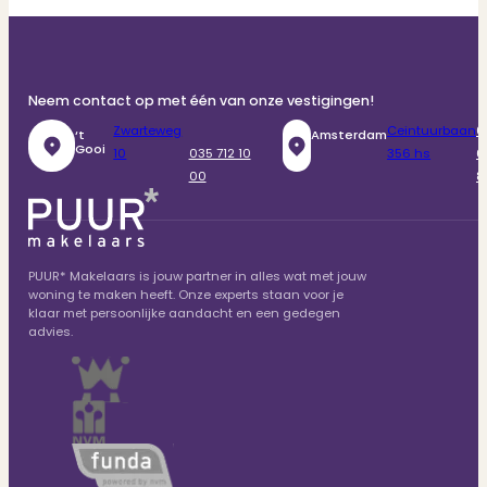
Neem contact op met één van onze vestigingen!
Zwarteweg
Ceintuurbaan
0
‘t
Amsterdam
Gooi
10
035 712 10
356 hs
6
00
8
PUUR* Makelaars is jouw partner in alles wat met jouw
woning te maken heeft. Onze experts staan voor je
klaar met persoonlijke aandacht en een gedegen
advies.