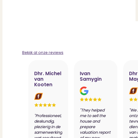
Bekijk al onze reviews
Dhr. Michel
Ivan
Dhr
van
Samygin
Ma
Kooten
"They helped
"We 
"Professioneel,
me to sell the
ontz
deskundig,
house and
tevr
plezierig in de
prepare
dien
samenwerking
valuation report
van 
wat resulteert
of my new
make