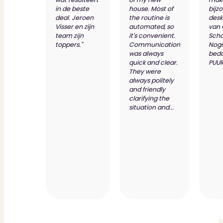
in de beste
house. Most of
bijz
deal. Jeroen
the routine is
desk
Visser en zijn
automated, so
van
team zijn
it's convenient.
Scho
toppers."
Communication
Nog
was always
bed
quick and clear.
PUUR
They were
always politely
and friendly
clarifying the
situation and...