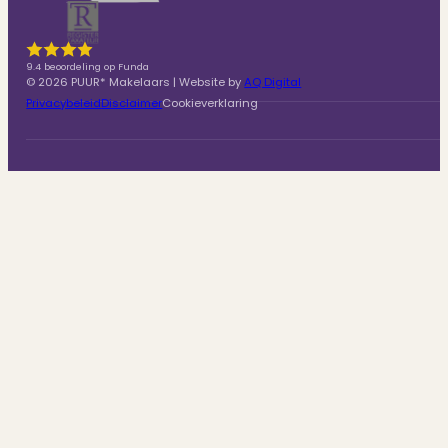
9.4 beoordeling op Funda
© 2026 PUUR* Makelaars | Website by
AQ Digital
Privacybeleid
Disclaimer
Cookieverklaring