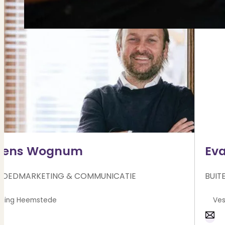
rens Wognum
Ev
GOEDMARKETING & COMMUNICATIE
BUIT
Heemstede