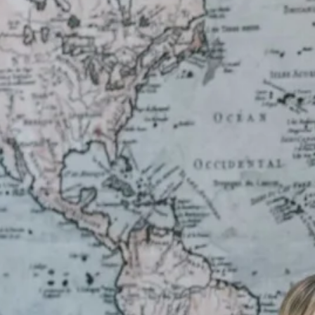
ische kennis...
rk
r op maat
g is hetzelfde, precies zoals ik het graag heb.
en probleem!
iensten..
kedIn
ken?
rdwerkende en goedlachse collega met wie het prettig is
het overzicht bewaren. Klantcontact geeft mij energie en
ngen!
k zie daar juist de uitdaging in. Ik heb een passie voor lekk
s
 gelukkig wanneer ik voor een stedentrip in het buitenla
te ik zo’n zes jaar in de horeca
.
In 2021 rondde ik mijn