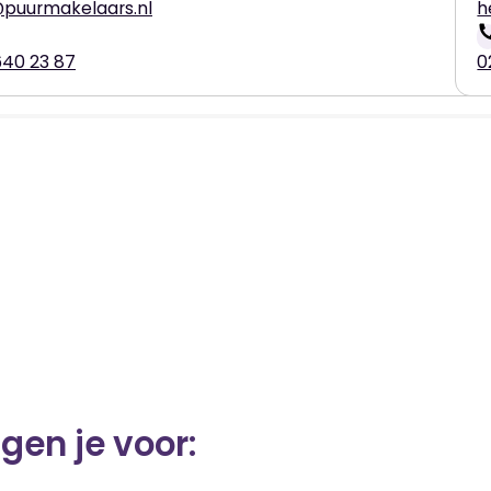
puurmakelaars.nl
h
640 23 87
0
gen je voor: