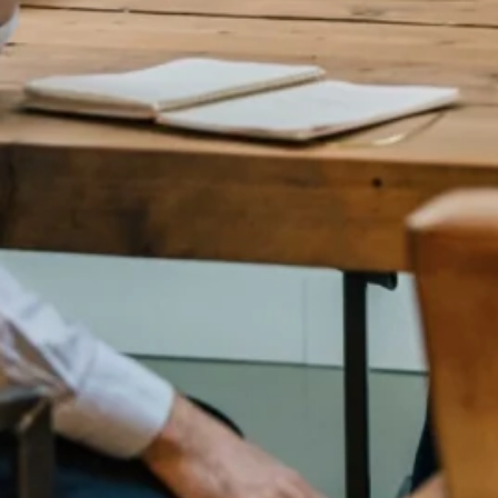
 het water. Of nog beter: op het water. Een knusse
ootje voor de deur. Zonnetje erbij, elke dag dat ultieme