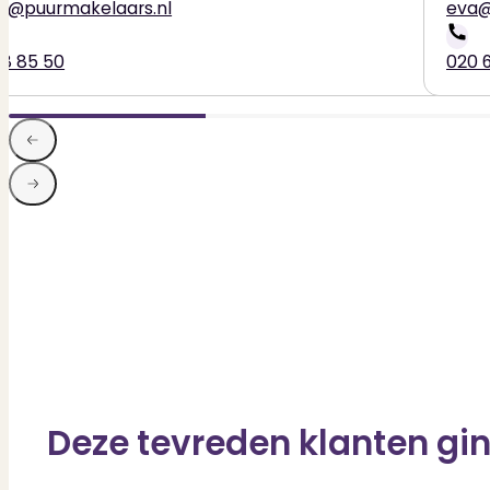
ns@puurmakelaars.nl
eva@
28 85 50
020 
Deze tevreden klanten gin