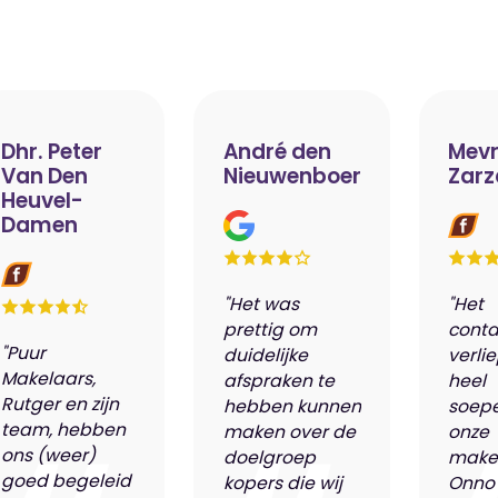
Dhr. Peter
André den
Mevr
Van Den
Nieuwenboer
Zarz
Heuvel-
Damen
"Het was
"Het
prettig om
conta
"Puur
duidelijke
verli
Makelaars,
afspraken te
heel
Rutger en zijn
hebben kunnen
soepe
team, hebben
maken over de
onze
ons (weer)
doelgroep
make
goed begeleid
kopers die wij
Onno