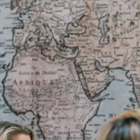
 om
 ik
er
nd