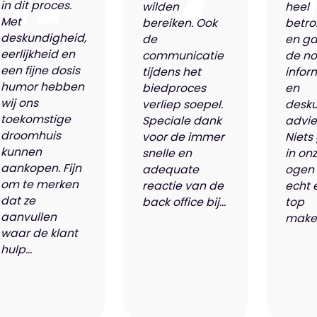
in dit proces.
wilden
heel
Met
bereiken. Ook
betro
deskundigheid,
de
en ga
eerlijkheid en
communicatie
de n
een fijne dosis
tijdens het
infor
humor hebben
biedproces
en
wij ons
verliep soepel.
desk
toekomstige
Speciale dank
advie
droomhuis
voor de immer
Niets
kunnen
snelle en
in on
aankopen. Fijn
adequate
ogen 
om te merken
reactie van de
echt 
dat ze
back office bij...
top
aanvullen
makel
waar de klant
hulp...