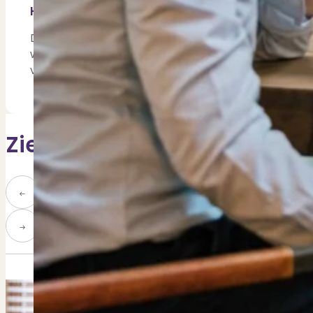
Hoe ziet jouw droomhuis er uit?
De droom van mij en mijn vriend is om te wonen aan
woonboot of een huis met een eigen steiger en een b
vakantiegevoel.
Zie meer teamgenoten