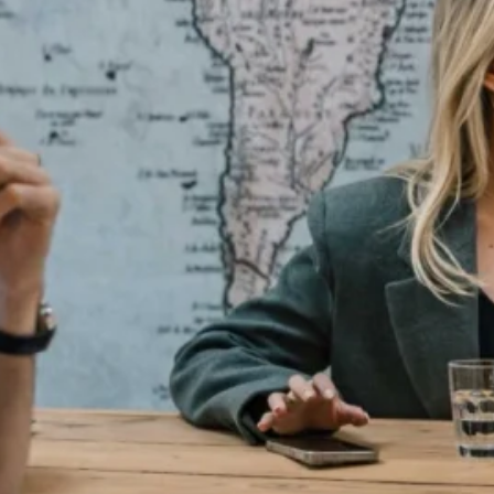
 die servicegerichte instelling meegenomen naar de
 medewerker binnendienst bij PUUR*, waar ik elke dag bijle
d van vastgoed.
 sindsdien voelt het elke keer weer als thuiskomen. De ru
het voor mij echt een plek om op te laden. Zodra ik daar
in de straat, de buren die samen voor de deur borrelen en 
t. Het is zo’n buurt waar je je meteen thuis voelt.