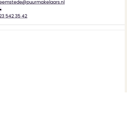
eemstede@puurmakelaars.nl
23 542 35 42