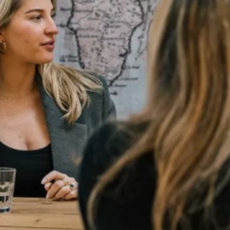
Vestiging Haarlem
er
Zijlweg 36
haarlem@puurmakelaars.nl
542 35 42
st,
de