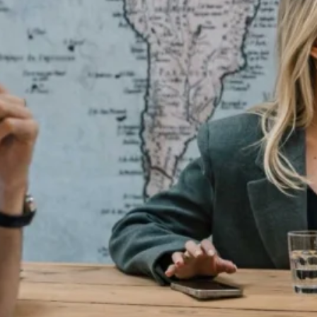
de perfecte combinatie. Buiten het werk geniet ik vooral
en drankje erbij en goede gesprekken. Daarnaast heb ik e
 diverse rollen binnen aankoop, verkoop en klantbegeleidin
eleiding en het ontzorgen van klanten gedurende het hele
, marktontwikkelingen en servicegericht werken binnen d