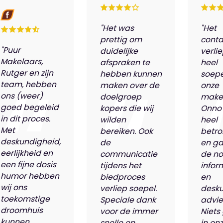
"Het was
"Het
prettig om
conta
"Puur
duidelijke
verli
Makelaars,
afspraken te
heel
Rutger en zijn
hebben kunnen
soepe
team, hebben
maken over de
onze
ons (weer)
doelgroep
make
goed begeleid
kopers die wij
Onno
in dit proces.
wilden
heel
Met
bereiken. Ook
betro
deskundigheid,
de
en ga
eerlijkheid en
communicatie
de n
een fijne dosis
tijdens het
infor
humor hebben
biedproces
en
wij ons
verliep soepel.
desk
toekomstige
Speciale dank
advie
droomhuis
voor de immer
Niets
kunnen
snelle en
in on