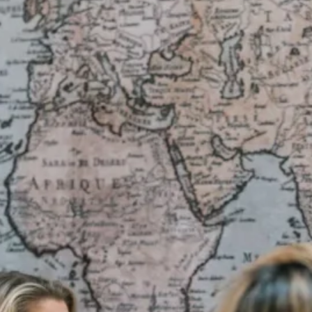
,
 in
ijn