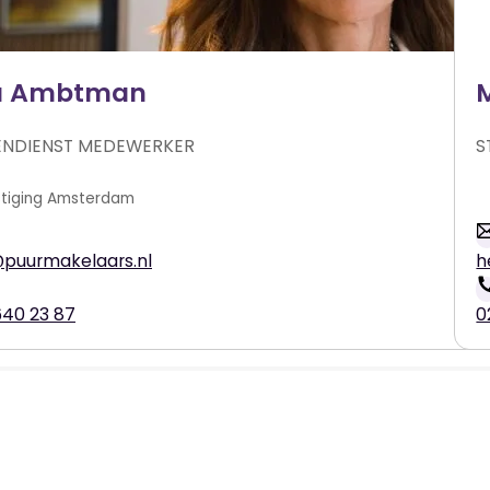
a Ambtman
ENDIENST MEDEWERKER
S
Amsterdam
puurmakelaars.nl
h
640 23 87
0