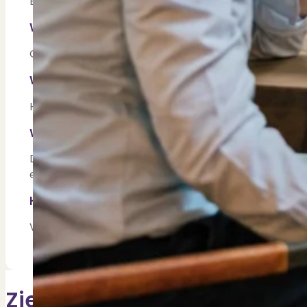
Een huis dat warm voelt, waar je thuiskomt en waar
Waar word je gelukkig van in je vrije tijd?
Gezelligheid met vrienden, lekker eten, fijne gespr
Wat is jouw favoriete plek in de regio?
Het strand en de duinen van Kennemerland — dat voel
Wat vind je het mooiste aan je werk?
Dat ik mensen mag helpen in een belangrijke fase va
einde komt.
Hoe zouden anderen jou omschrijven?
Vrolijk, enthousiast, zorgzaam en stressbestendig. Iema
Zie meer teamgenoten