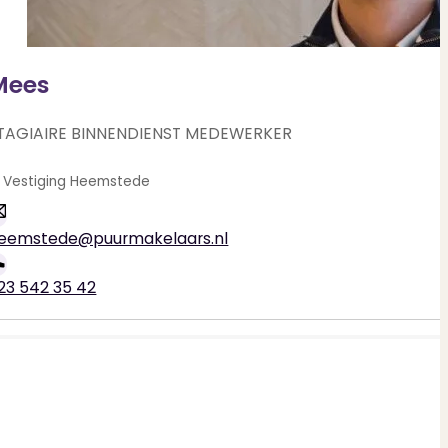
Mees
TAGIAIRE BINNENDIENST MEDEWERKER
Heemstede
eemstede@puurmakelaars.nl
23 542 35 42