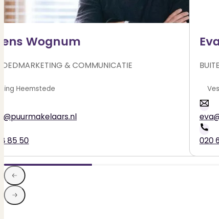
rens Wognum
Ev
GOEDMARKETING & COMMUNICATIE
BUIT
Heemstede
ns@puurmakelaars.nl
eva@
28 85 50
020 