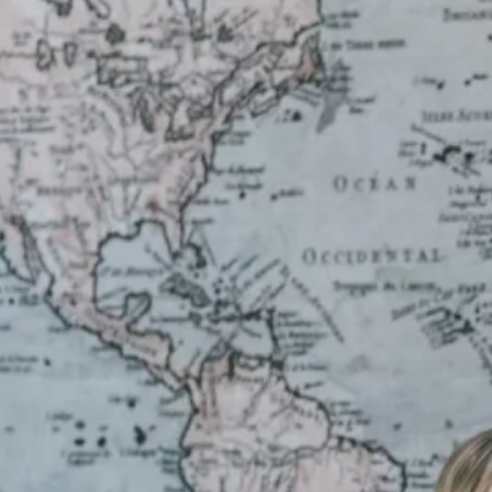
ische kennis...
rk
r op maat
f, zorgzaam en altijd betrokken
en probleem!
iensten..
ken?
 haal ik er plezier en energie uit. Geen dag loopt hetzelfde
vind het heerlijk om mensen écht verder te helpen, alles tot
ngen!
neer het hele traject rond is. Dat geeft me voldoening en
s
 Ik zie het glas graag halfvol en dat neem ik ook mee in m
ierde jaar woon. Het strand, de duinen en de stad met haar