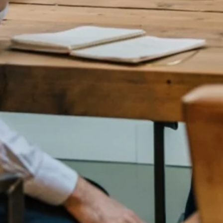
 je jarenlang mooie herinneringen kunt maken.
ekken en tijd met honden en katten.
t voor mij écht als thuis.
n hun leven en hen blij zie wanneer alles tot een goed
nd die altijd positief blijft.