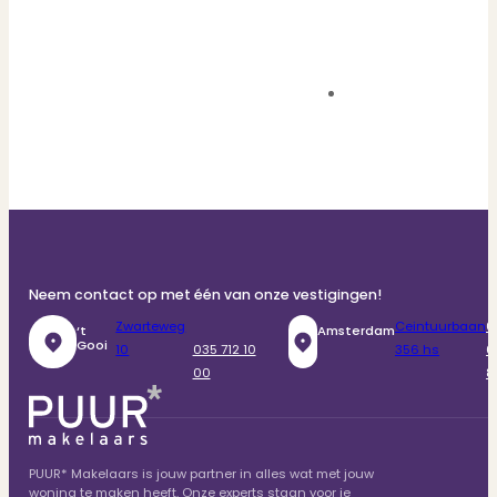
Neem contact op met één van onze vestigingen!
Zwarteweg
Ceintuurbaan
0
‘t
Amsterdam
Gooi
10
035 712 10
356 hs
6
00
8
PUUR* Makelaars is jouw partner in alles wat met jouw
woning te maken heeft. Onze experts staan voor je