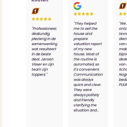
"They helped
"We 
"Professioneel,
me to sell the
ontz
deskundig,
house and
tevr
plezierig in de
prepare
dien
samenwerking
valuation report
van 
wat resulteert
of my new
make
in de beste
house. Most of
bijz
deal. Jeroen
the routine is
desk
Visser en zijn
automated, so
van
team zijn
it's convenient.
Scho
toppers."
Communication
Nog
was always
bed
quick and clear.
PUUR
They were
always politely
and friendly
clarifying the
situation and...