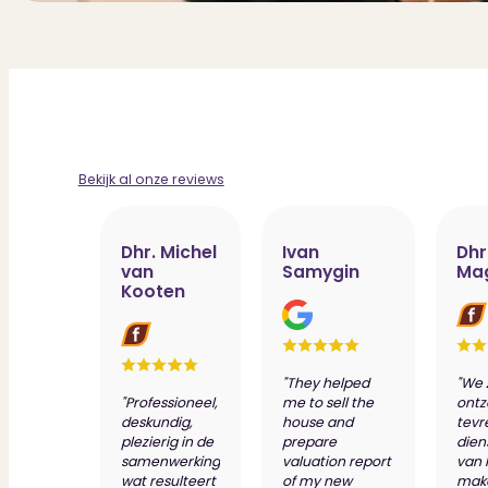
Bekijk al onze reviews
Dhr. Michel
Ivan
Dhr
van
Samygin
Ma
Kooten
"They helped
"We 
"Professioneel,
me to sell the
ontz
deskundig,
house and
tevr
plezierig in de
prepare
dien
samenwerking
valuation report
van 
wat resulteert
of my new
make