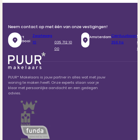
Neem contact op met één van onze vestigingen!
Zwarteweg
Ceintuurbaan
0
‘t
Amsterdam
Gooi
10
035 712 10
356 hs
6
00
8
PUUR* Makelaars is jouw partner in alles wat met jouw
woning te maken heeft. Onze experts staan voor je
klaar met persoonlijke aandacht en een gedegen
advies.