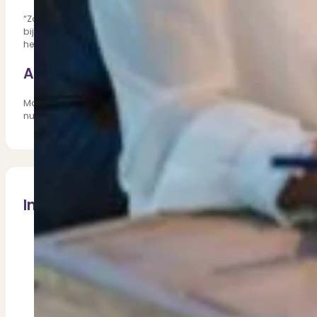
Dit zeggen klanten over ons
Partners
“Zoals gezegd stijgt het aantal bezichtigingen en inmiddels zijn 
Maak gebruik van ons netwerk
bijvoorbeeld maximaal drie mensen gelijktijdig in de woning zij
het bezichtigen voor iedereen veilig.”
Verenigingen
PUUR* is aangesloten bij...
Advies voor verkopers
Maak je als verkoper geen zorgen dat er minder kijkers zullen komen,
nu want alle lichten staan op groen!
Inhoudsopgave
“Alle lichten staan op groen voor verkopers”
Actuele cijfers over de huizenmarkt
Kopers zijn daadkrachtiger
Eerst kopen of verkopen?