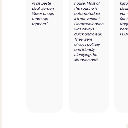
in de beste
house. Most of
bijz
deal. Jeroen
the routine is
desk
Visser en zijn
automated, so
van
team zijn
it's convenient.
Scho
toppers."
Communication
Nog
was always
bed
quick and clear.
PUUR
They were
always politely
and friendly
clarifying the
situation and...