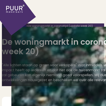
Home
>
Huis kopen
>
De woningmarkt in coronatijd (update week 20)
De woningmarkt in corona
week 20)
Ons aanbod
"Alle lichten staan op groen voor verkopers" Wat inmiddels v
impact heeft op iedereen en dat het ook de huizenmarkt za
zal gebeuren kan eigenlijk niemand goed voorspellen. Wij dus 
ontwikkelingen nauwgezet en beschikken we over alle releva
Huidige aanbod
Ontdek onze woningen..
Recentelijk verkocht
Net te laat? Kijk mee..
Huurwoningen