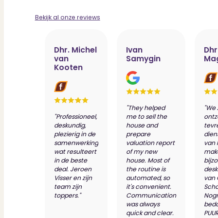
Bekijk al onze reviews
Dhr. Michel
Ivan
Dhr
van
Samygin
Ma
Kooten
"They helped
"We 
"Professioneel,
me to sell the
ontz
deskundig,
house and
tevr
plezierig in de
prepare
dien
samenwerking
valuation report
van 
wat resulteert
of my new
make
in de beste
house. Most of
bijz
deal. Jeroen
the routine is
desk
Visser en zijn
automated, so
van
team zijn
it's convenient.
Scho
toppers."
Communication
Nog
was always
bed
quick and clear.
PUUR