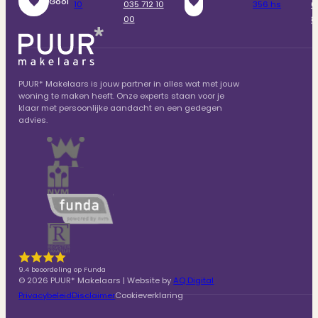
Gooi
10
035 712 10
356 hs
6
00
8
PUUR* Makelaars is jouw partner in alles wat met jouw
woning te maken heeft. Onze experts staan voor je
klaar met persoonlijke aandacht en een gedegen
advies.
9.4 beoordeling op Funda
© 2026 PUUR* Makelaars | Website by
AQ Digital
Privacybeleid
Disclaimer
Cookieverklaring