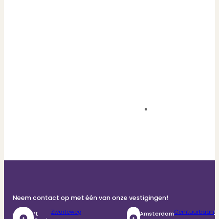
Neem contact op met één van onze vestigingen!
Zwarteweg
Ceintuurbaan
0
‘t
Amsterdam