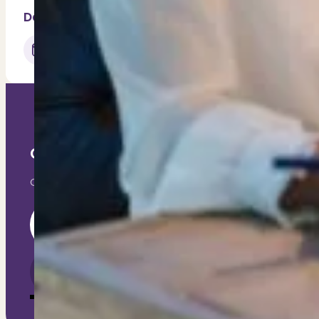
Dit zeggen klanten over ons
Delen via..
Partners
Maak gebruik van ons netwerk
Verenigingen
PUUR* is aangesloten bij...
Geef jouw huis meerwaarde, ontvang 
Our exclusive content will keep you informed and help
Section
Ik ga akkoord met het ontvangen van e-mails van PU