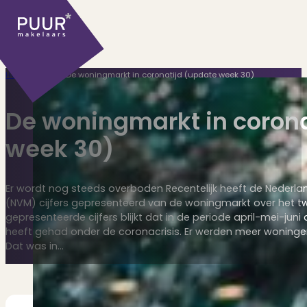
Home
>
Corona
>
De woningmarkt in coronatijd (update week 30)
De woningmarkt in corona
week 30)
Ons aanbod
Er wordt nog steeds overboden Recentelijk heeft de Nederla
(NVM) cijfers gepresenteerd van de woningmarkt over het tw
gepresenteerde cijfers blijkt dat in de periode april-mei-jun
heeft gehad onder de coronacrisis. Er werden meer woningen
Huidige aanbod
Dat was in…
Ontdek onze woningen..
Recentelijk verkocht
Net te laat? Kijk mee..
Huurwoningen