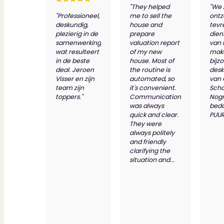
"They helped
"We 
"Professioneel,
me to sell the
ontz
deskundig,
house and
tevr
plezierig in de
prepare
dien
samenwerking
valuation report
van 
wat resulteert
of my new
make
in de beste
house. Most of
bijz
deal. Jeroen
the routine is
desk
Visser en zijn
automated, so
van
team zijn
it's convenient.
Scho
toppers."
Communication
Nog
was always
bed
quick and clear.
PUUR
They were
always politely
and friendly
clarifying the
situation and...