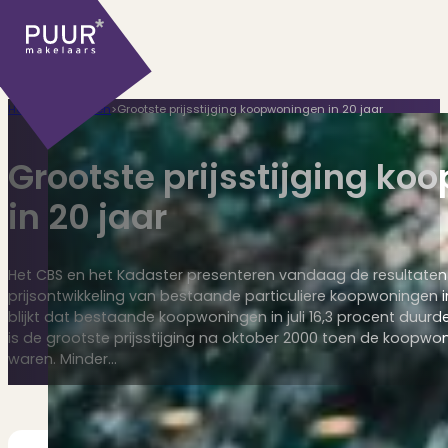
Home
>
Huis kopen
>
Grootste prijsstijging koopwoningen in 20 jaar
Grootste prijsstijging k
in 20 jaar
Ons aanbod
Het CBS en het Kadaster presenteren vandaag de resultate
prijsontwikkeling van bestaande particuliere koopwoningen i
blijkt dat bestaande koopwoningen in juli 16,3 procent duurd
is de grootste prijsstijging na oktober 2000 toen de koopwo
Huidige aanbod
waren. Minder…
Ontdek onze woningen..
Recentelijk verkocht
Net te laat? Kijk mee..
Huurwoningen