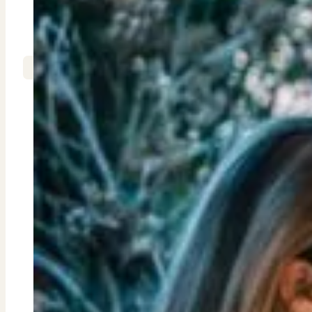
Bekijk ons huuraanbod..
Nieuwbouw projecten
De toekomst, te koop..
Diensten
PUUR Makelaars
2 min. leestijd
Verkoop
Begeleiding naar een succesvolle verkoop
Aankoop
Het CBS en h
Samen vinden wij jouw droomwoning
naar de prij
Taxatie
Voldoe aan alle wettelijke eisen
Uit het onderzoe
Stille Verkoop
Verkoop jouw huis discreet..
eerder. Dat is 
Nieuwbouw verkopen
waren.
Vraagt om specialistische kennis...
Verhuren
Minder tran
Verhuur uw woning via ons netwerk
Verhuur & Beheer
Het Kadaster maa
Huurwoningen én beheer op maat