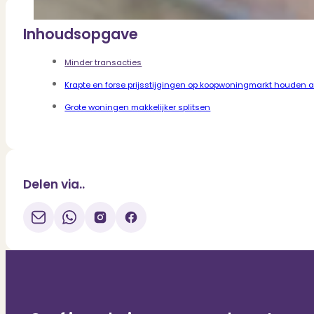
Inhoudsopgave
Minder transacties
Krapte en forse prijsstijgingen op koopwoningmarkt houden 
Grote woningen makkelijker splitsen
Delen via..