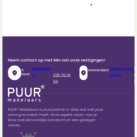
Neem contact op met één van onze vestigingen!
Zwarteweg
Ceintuurbaan
0
‘t
Amsterdam
Gooi
10
035 712 10
356 hs
6
00
8
PUUR* Makelaars is jouw partner in alles wat met jouw
woning te maken heeft. Onze experts staan voor je
klaar met persoonlijke aandacht en een gedegen
advies.