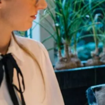
kaal gericht opererende kantoren in Haarlem, Heemstede
 benadering van opdrachtgevers centraal staat. Alle
van PUUR* waardoor de kans op verkoop met ruim 37 %
de”makelaarskennis van het team van Cisca en John. El
arkt maar werkt nauw met elkaar samen. Samenwerken heef
ennis geeft inzicht. Groter denken in combinatie met het
en hereniging plaatsvindt met een aantal oudgedienden…
Ralf van Schagen, zij werken allemaal mee aan het succes v