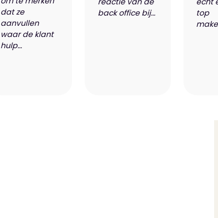
om te merken
reactie van de
echt 
dat ze
back office bij...
top
aanvullen
makel
waar de klant
hulp...