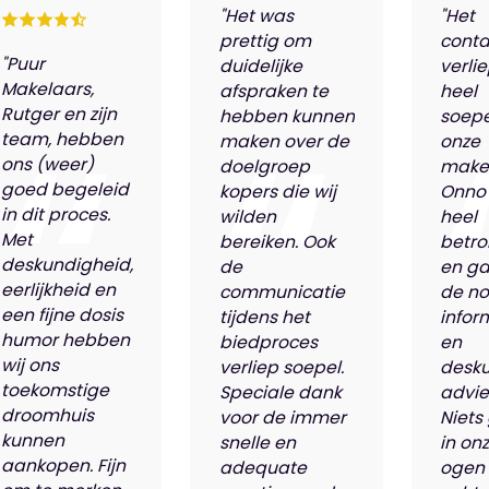
"Het was
"Het
prettig om
conta
"Puur
duidelijke
verli
Makelaars,
afspraken te
heel
Rutger en zijn
hebben kunnen
soepe
team, hebben
maken over de
onze
ons (weer)
doelgroep
make
goed begeleid
kopers die wij
Onno
in dit proces.
wilden
heel
Met
bereiken. Ook
betro
deskundigheid,
de
en ga
eerlijkheid en
communicatie
de n
een fijne dosis
tijdens het
infor
humor hebben
biedproces
en
wij ons
verliep soepel.
desk
toekomstige
Speciale dank
advie
droomhuis
voor de immer
Niets
kunnen
snelle en
in on
aankopen. Fijn
adequate
ogen 