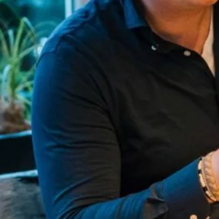
,
k
t
an