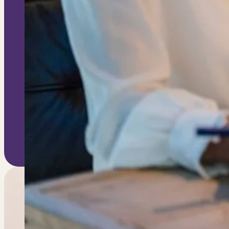
Geef jouw huis meerwaar
Our exclusive content will keep you informed and
Section
Ik ga akkoord met het ontvangen van e-mails 