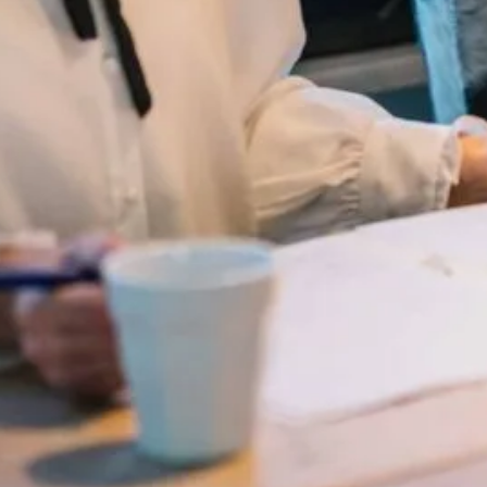
de, ontvang tips
 help you make smart decisions when it comes to your pro
van PUUR* Makelaars. Bekijk onze
privacyverklaring
.