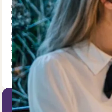
Contact
Bekijk Vestigingen
PUUR* Makelaars is de grootste marktspeler met lo
Bloemendaal en Amsterdam waarbij de persoonlijke
kantoren hebben toegang tot de kopers databank 
toeneemt.
Nieuwe technologie wordt gecombineerd met de “ou
kantoor heeft zijn eigen expertise in de lokale m
namelijk de toekomst en zoals het vroeger al was; k
ambacht van vroeger, aldus Cisca Jansen.
Een extra positieve bijkomstigheid is dat er ook e
Frederik van Till, Michel Clous, Rutger Spiering en 
PUUR* Makelaars.