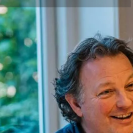
Inhoudsopgave
Delen via..