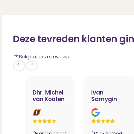
Deze tevreden klanten gin
Bekijk al onze reviews
Dhr. Michel
Ivan
van Kooten
Samygin
"Professioneel,
"They helped