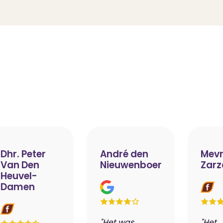
Dhr. Peter
André den
Mevr
Van Den
Nieuwenboer
Zarz
Heuvel-
Damen
"Het was
"Het