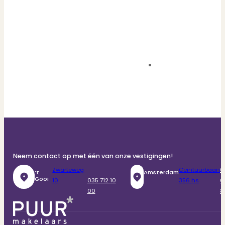
Neem contact op met één van onze vestigingen!
Zwarteweg
Ceintuurbaan
0
‘t
Amsterdam
Gooi
10
035 712 10
356 hs
6
00
8