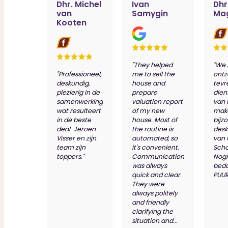
Dhr. Michel
Ivan
Dhr
van
Samygin
Ma
Kooten
"They helped
"We 
"Professioneel,
me to sell the
ontz
deskundig,
house and
tevr
plezierig in de
prepare
dien
samenwerking
valuation report
van 
wat resulteert
of my new
make
in de beste
house. Most of
bijz
deal. Jeroen
the routine is
desk
Visser en zijn
automated, so
van
team zijn
it's convenient.
Scho
toppers."
Communication
Nog
was always
bed
quick and clear.
PUUR
They were
always politely
and friendly
clarifying the
situation and...