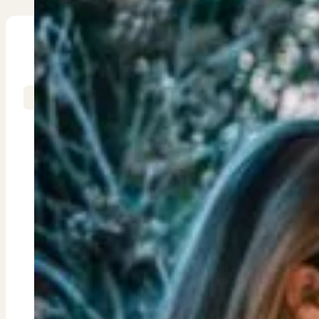
Bekijk ons huuraanbod..
Nieuwbouw projecten
De toekomst, te koop..
Diensten
PUUR Makelaars
2 min. leestijd
Verkoop
Begeleiding naar een succesvolle verkoop
Aankoop
Samen vinden wij jouw droomwoning
Taxatie
In het laatste
Voldoe aan alle wettelijke eisen
vraagprijs. Dit
Stille Verkoop
Verkoop jouw huis discreet..
NVM-voorzitter 
Nieuwbouw verkopen
verkoopprijzen 
Vraagt om specialistische kennis...
Verhuren
passende woning
Verhuur uw woning via ons netwerk
de doorstroming
Verhuur & Beheer
moeten we ook 
Huurwoningen én beheer op maat