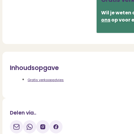
Wil je weten
ons
op voor 
Inhoudsopgave
Gratis verkoopadvies
Delen via..