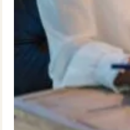
Dit zeggen klanten over ons
Tussenwoning: 
Partners
Hoekwoning: € 
Maak gebruik van ons netwerk
2-onder-1-kap: 
Verenigingen
Vrijstaand: € 1.5
PUUR* is aangesloten bij...
Appartement: €
Groot-Amste
Aalsmeer, Amst
Oostzaan,Ouder
Mediane transact
Tussenwoning: €
Hoekwoning: € 
2-onder-1-kap: 
Vrijstaand: € 97
Appartement: €
Het Gooi en Ve
Blaricum, Goois