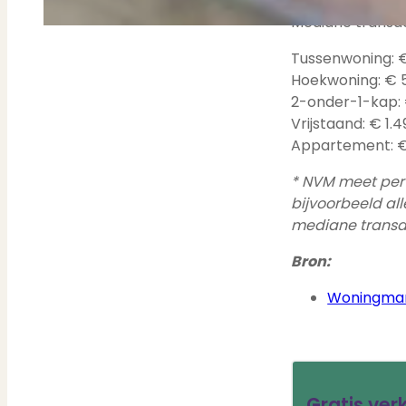
Mediane transact
Tussenwoning: €
Hoekwoning: € 5
2-onder-1-kap: 
Vrijstaand: € 1.4
Appartement: €
* NVM meet per 
bijvoorbeeld all
mediane transa
Bron:
Woningmark
Gratis ve