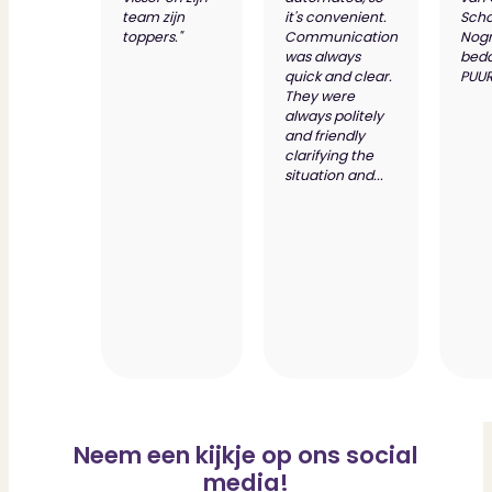
team zijn
it's convenient.
Scho
toppers."
Communication
Nog
was always
bed
quick and clear.
PUUR
They were
always politely
and friendly
clarifying the
situation and...
Neem een kijkje op ons social
media!