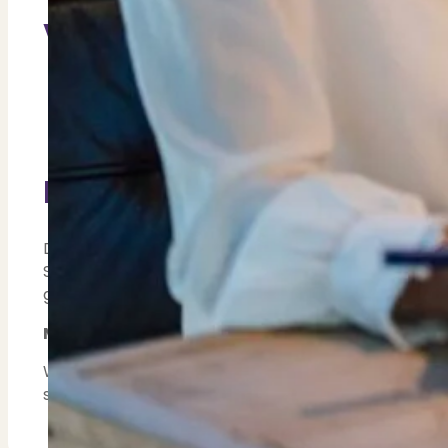
Voordelen van de regelin
Lagere woonlasten.
Hogere leencapaciteit.
Oók voor de Starterslening geldt de dekking v
De Hypotheek en uw Start
De totale financiering van uw huis bestaat uit een
Starterslening. De eerste en tweede geldlening zij
goed advies én begeleiding van het gehele traject m
Meer informatie over de starterslening in Zui
Wilt je meer informatie over de woningmarkt in Haa
starterslening? Neem dan
contact op met PUUR* M