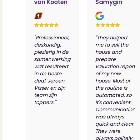
van Kooten
Samygin
"Professioneel,
"They helped
deskundig,
me to sell the
plezierig in de
house and
samenwerking
prepare
wat resulteert
valuation report
in de beste
of my new
deal. Jeroen
house. Most of
Visser en zijn
the routine is
team zijn
automated, so
toppers."
it's convenient.
Communication
was always
quick and clear.
They were
always politely