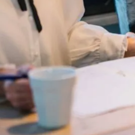
g
an Nationale Hypotheek Garantie.
erslening
 normale (eerste) hypotheek en als aanvulling daarop de
n dus onlosmakelijk met elkaar verbonden, daarom is een
et betrekking tot de Starterslening noodzakelijk!
d-Kennemerland
rlem en de (nieuwe) mogelijkheden dankzij de
akelaars
. Wij informeren je graag vrijblijvend.