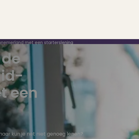
nnemerland met een starterslening
 de
id-
..
op..
t een
 verkoop
ing
aar kun je net niet genoeg lenen?