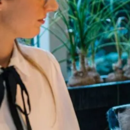
slening in aanmerking?
rland woonachtige verblijfsgerechtigde persoon
wee jaar woonachtig is in de regio Zuid-Kennemerland
merliede, Spaarnwoude, Heemstede en Zandvoort).
geldt dit criterium voor beide aanvragers.
dere regiogemeenten? Dan moet je een uittreksel uit de
deze regiogemeente tonen.
it geweest van een koopwoning.
rslening Haarlem
 € 219.047 v.o.n. bedragen.
edragen dan € 230.000.
n aflossing.