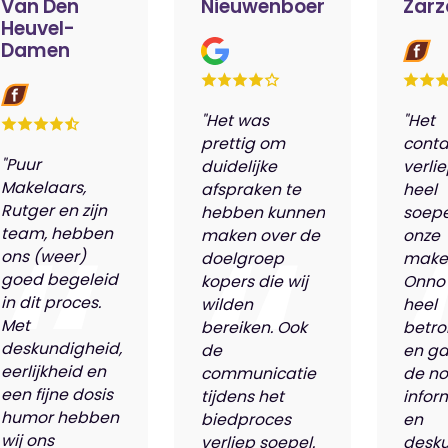
Van Den
Nieuwenboer
Zarz
Heuvel-
Damen
"Het was
"Het
prettig om
conta
"Puur
duidelijke
verli
Makelaars,
afspraken te
heel
Rutger en zijn
hebben kunnen
soepe
team, hebben
maken over de
onze
ons (weer)
doelgroep
make
goed begeleid
kopers die wij
Onno
in dit proces.
wilden
heel
Met
bereiken. Ook
betro
deskundigheid,
de
en ga
eerlijkheid en
communicatie
de n
een fijne dosis
tijdens het
infor
humor hebben
biedproces
en
wij ons
verliep soepel.
desk