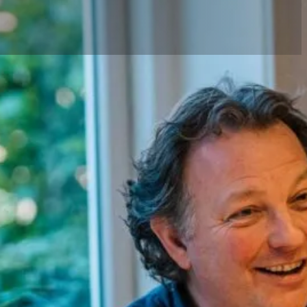
Inhoudsopgave
Wie komt voor de Starterslening in aan
Kenmerken van de Starterslening Haar
d-
Voordelen van de regeling
De Hypotheek en uw Starterslening
ds