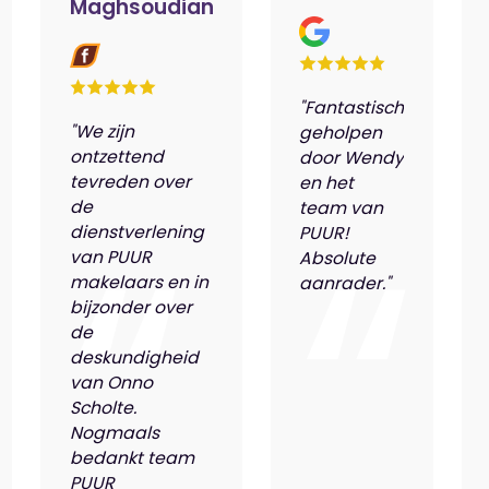
Maghsoudian
"Fantastisch
"We zijn
geholpen
ontzettend
door Wendy
tevreden over
en het
de
team van
dienstverlening
PUUR!
van PUUR
Absolute
makelaars en in
aanrader."
bijzonder over
de
deskundigheid
van Onno
Scholte.
Nogmaals
bedankt team
PUUR