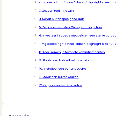
<img decoding="async" class="alignright size-ful
3. Zet een tent in je tuin
4. Schaf buitenspeelgoed aan
5. Zorg voor een sterk Wifisignaal in je tuin
6. Investeer in goede meubels en een sterke paraso
<img decoding="async" class="alignright size-ful
8. Kook samen je favoriete vakantierecepten
9. Plaats een bubbelbad in je tuin
10. Installeer een buitendouche
11. Maak een buitenkeuken
12. Organiseer een tuinsafari