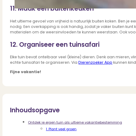
11. Maak een buitenkeuken
Het ultieme gevoel van vrijheid is natuurlijk buiten koken. Ben je 
nodig. Een overkapping is ook handig, zodat je vaker buiten ku
materialen om de weersinvloeden te kunnen weerstaan. Ook voor 
12. Organiseer een tuinsafari
Elke tuin bevat ontelbaar veel (kleine) dieren. Denk aan mieren, v
echte tuinsafari te organiseren. Via
Dierenzoeker App
kunnen kinde
Fijne vakantie!
Inhoudsopgave
Ontdek je eigen tuin als ultieme vakantiebestemming
1. Plant veel groen