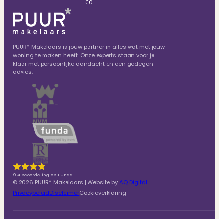
00
8
PUUR* Makelaars is jouw partner in alles wat met jouw
woning te maken heeft. Onze experts staan voor je
klaar met persoonlijke aandacht en een gedegen
advies.
9.4 beoordeling op Funda
© 2026 PUUR* Makelaars | Website by
AQ Digital
Privacybeleid
Disclaimer
Cookieverklaring