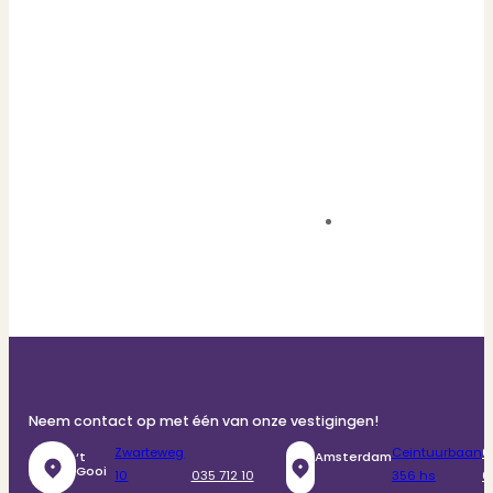
Neem contact op met één van onze vestigingen!
Zwarteweg
Ceintuurbaan
0
‘t
Amsterdam
Gooi
10
035 712 10
356 hs
6