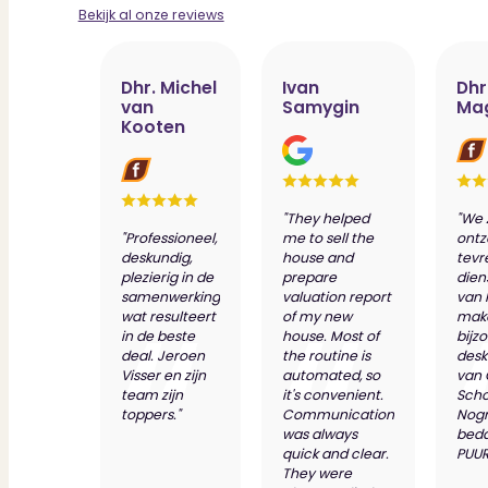
Bekijk al onze reviews
Dhr. Michel
Ivan
Dhr
van
Samygin
Ma
Kooten
"They helped
"We 
"Professioneel,
me to sell the
ontz
deskundig,
house and
tevr
plezierig in de
prepare
dien
samenwerking
valuation report
van 
wat resulteert
of my new
make
in de beste
house. Most of
bijz
deal. Jeroen
the routine is
desk
Visser en zijn
automated, so
van
team zijn
it's convenient.
Scho
toppers."
Communication
Nog
was always
bed
quick and clear.
PUUR
They were