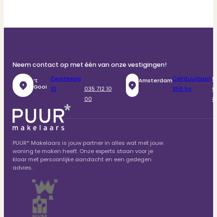
Neem contact op met één van onze vestigingen!
Zwarteweg
Ceintuurbaan
0
‘t
Amsterdam
Gooi
10
035 712 10
356 hs
6
00
8
PUUR* Makelaars is jouw partner in alles wat met jouw
woning te maken heeft. Onze experts staan voor je
klaar met persoonlijke aandacht en een gedegen
advies.