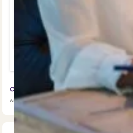
Dit zeggen klanten over ons
Partners
Maak gebruik van ons netwerk
Verenigingen
PUUR* is aangesloten bij...
We hebben de sleutel!!! Nieuwe casa voor Familie Versteegh
Een bericht gedeeld door Jan Versteegh (@jan_versteeg
Chantal blijft Slapen
Wil je meer weten over nieuwe woning van Jan Versteegh? Kijk 