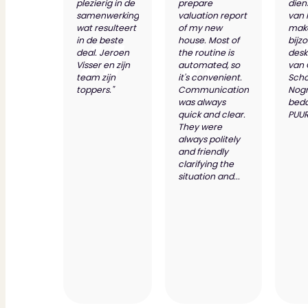
plezierig in de
prepare
dien
samenwerking
valuation report
van 
wat resulteert
of my new
make
in de beste
house. Most of
bijz
deal. Jeroen
the routine is
desk
Visser en zijn
automated, so
van
team zijn
it's convenient.
Scho
toppers."
Communication
Nog
was always
bed
quick and clear.
PUUR
They were
always politely
and friendly
clarifying the
situation and...