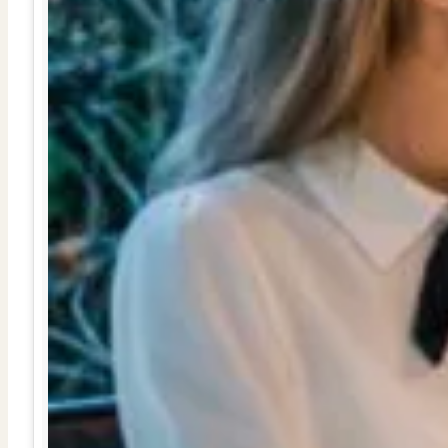
Verbouwen
Wil jij jouw huis renoveren? Geen probleem!
Alle diensten
Bekijk het overzicht van alle diensten..
Over PUUR*
Over PUUR*
Wie zijn wij?
Ons team
Leer ons beter kennen..
Werken bij PUUR*
Kom jij ons team versterken?
Onze vestigingen
De kracht van 6 vestigingen!
Beoordelingen