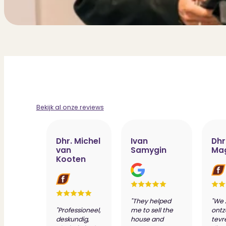
Bekijk al onze reviews
Dhr. Michel
Ivan
Dhr
van
Samygin
Ma
Kooten
"They helped
"We 
"Professioneel,
me to sell the
ontz
deskundig,
house and
tevr