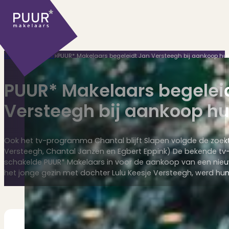
Home
>
Algemeen
>
PUUR* Makelaars begeleidt Jan Versteegh bij aankoop hu
PUUR* Makelaars begelei
Versteegh bij aankoop hu
Ons aanbod
Ook het tv-programma Chantal blijft Slapen volgde de zoekto
Versteegh, Chantal Janzen en Egbert Eppink) De bekende tv
schakelde PUUR* Makelaars in voor de aankoop van een nieu
het jonge gezin met dochter Lulu Keesje Versteegh, werd h
Huidige aanbod
Ontdek onze woningen..
Recentelijk verkocht
Net te laat? Kijk mee..
Huurwoningen