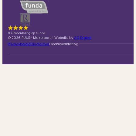
9.4 beoordeling op Funda
© 2026 PUUR* Makelaars | Website by
AQ Digital
Privacybeleid
Disclaimer
Cookieverklaring