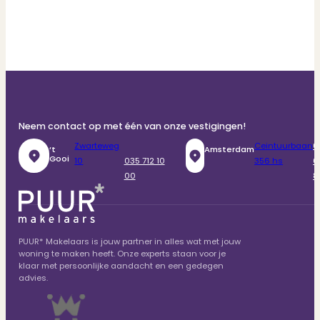
Neem contact op met één van onze vestigingen!
Zwarteweg
Ceintuurbaan
0
‘t
Amsterdam
Gooi
10
035 712 10
356 hs
6
00
8
PUUR* Makelaars is jouw partner in alles wat met jouw
woning te maken heeft. Onze experts staan voor je
klaar met persoonlijke aandacht en een gedegen
advies.