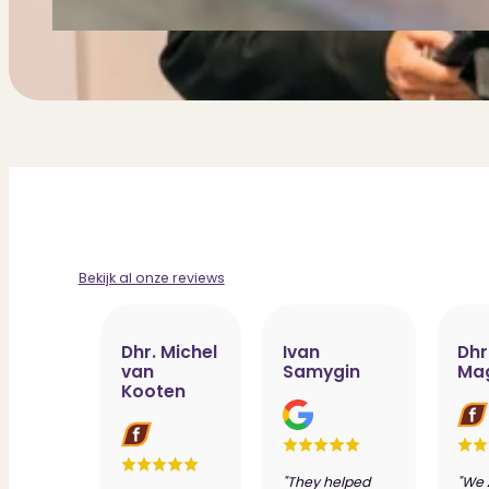
Bekijk al onze reviews
Dhr. Michel
Ivan
Dhr
van
Samygin
Ma
Kooten
"They helped
"We 