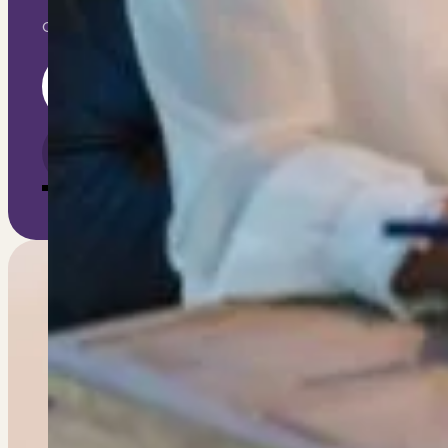
Dit zeggen klanten over ons
Partners
Our exclusive content will keep you informed and help
Maak gebruik van ons netwerk
Section
Verenigingen
PUUR* is aangesloten bij...
Ik ga akkoord met het ontvangen van e-mails van PU