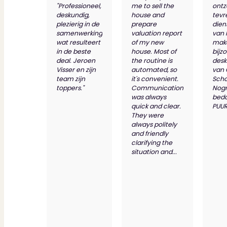
"Professioneel,
me to sell the
ontz
deskundig,
house and
tevr
plezierig in de
prepare
dien
samenwerking
valuation report
van 
wat resulteert
of my new
make
in de beste
house. Most of
bijz
deal. Jeroen
the routine is
desk
Visser en zijn
automated, so
van
team zijn
it's convenient.
Scho
toppers."
Communication
Nog
was always
bed
quick and clear.
PUUR
They were
always politely
and friendly
clarifying the
situation and...