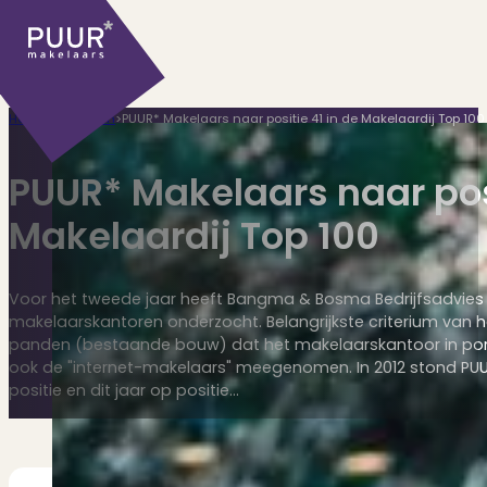
Home
>
Algemeen
>
PUUR* Makelaars naar positie 41 in de Makelaardij Top 100
PUUR* Makelaars naar posi
Makelaardij Top 100
Ons aanbod
Voor het tweede jaar heeft Bangma & Bosma Bedrijfsadvies 
makelaarskantoren onderzocht. Belangrijkste criterium van h
panden (bestaande bouw) dat het makelaarskantoor in portefe
ook de "internet-makelaars" meegenomen. In 2012 stond PU
Huidige aanbod
positie en dit jaar op positie…
Ontdek onze woningen..
Recentelijk verkocht
Net te laat? Kijk mee..
Huurwoningen