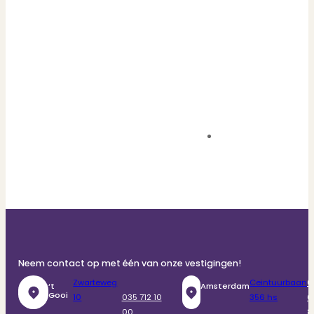
Neem contact op met één van onze vestigingen!
Zwarteweg
Ceintuurbaan
0
‘t
Amsterdam
Gooi
10
035 712 10
356 hs
6
00
8