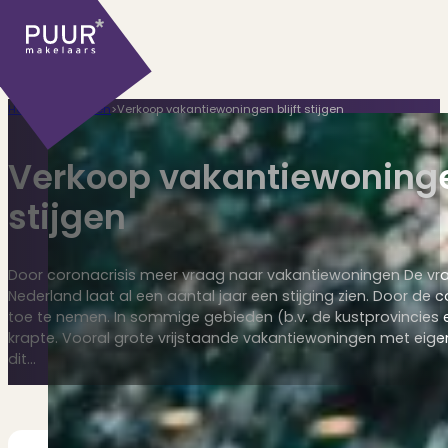
Home
>
Huis kopen
>
Verkoop vakantiewoningen blijft stijgen
Verkoop vakantiewoningen
stijgen
Ons aanbod
Door coronacrisis meer vraag naar vakantiewoningen De vr
Nederland laat al een aantal jaar een stijging zien. Door de co
toe te nemen. In sommige gebieden (b.v. de kustprovincies 
krapte. Vooral grote vrijstaande vakantiewoningen met eigen 
Huidige aanbod
dit…
Ontdek onze woningen..
Recentelijk verkocht
Net te laat? Kijk mee..
Huurwoningen