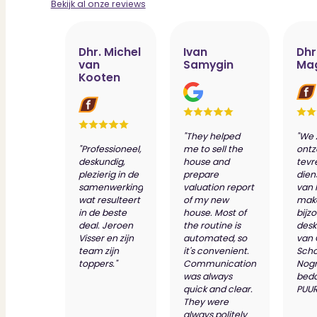
Bekijk al onze reviews
Dhr. Michel
Ivan
Dhr
van
Samygin
Ma
Kooten
"They helped
"We 
"Professioneel,
me to sell the
ontz
deskundig,
house and
tevr
plezierig in de
prepare
dien
samenwerking
valuation report
van 
wat resulteert
of my new
make
in de beste
house. Most of
bijz
deal. Jeroen
the routine is
desk
Visser en zijn
automated, so
van
team zijn
it's convenient.
Scho
toppers."
Communication
Nog
was always
bed
quick and clear.
PUUR
They were
always politely