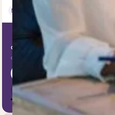
Dit zeggen klanten over ons
Partners
Maak gebruik van ons netwerk
Verenigingen
PUUR* is aangesloten bij...
Geef jouw huis meerwaarde, ontvang 
Our exclusive content will keep you informed and help
Section
Ik ga akkoord met het ontvangen van e-mails van PU