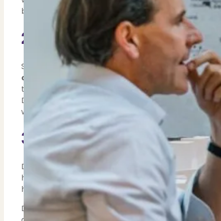
Contact
Bekijk Vestigingen
bereikbaar maakt.
2: Startersvrijstelling ov
Starters op de woningmarkt krijgen in 2025 een extra
overdrachtsbelasting
wordt verhoogd van €510.00
tot 35 jaar) geen 2% overdrachtsbelasting hoeven te
Deze maatregel maakt het voor starters iets eenv
woningprijzen.
3: Hypotheekrenteaftrek 
De hypotheekrenteaftrek blijft in 2025 grotendeels 
hogere inkomens, waarbij de hypotheekrente aftrek
hebben op de netto maandlasten voor wie in een h
De
Wet Hillen
, die eerder belastingvoordeel gaf a
afgebouwd. In 2025 wordt dit voordeel verlaagd naa