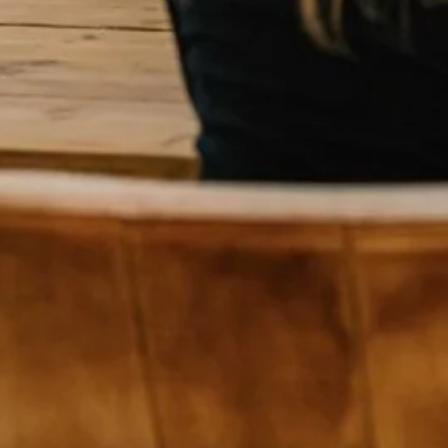
Delen via..
an
it