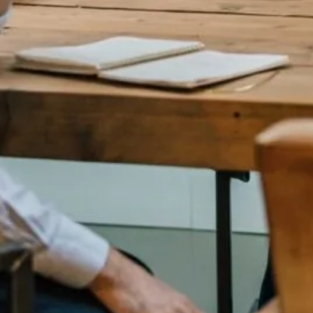
 gaan betalen.
n WOZ-waarde
25 vrijwel gelijk, met een lichte stijging naar €1.330.000 (v
lijft het percentage van het eigenwoningforfait 0,35%. D
ingbezit voor de meeste huizenbezitters niet zal stijgen.
voor beleggers
 2025 op 10,4%. Hoewel dit percentage voorlopig hetzelfde
 verlagen naar 8%. Het doel hiervan is om de woningmarkt
oor beleggers iets minder te ontmoedigen.
, meer duurzaamheid
 belastingen en financiering, zet het kabinet in op het
an bestaande woningen. Het doel is om jaarlijks 100.000