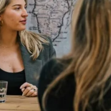
Rutger Spiering
8
Partner en Register Makelaar Register
Taxateur
"Mijn favoriete buurt is De Vijfhoe
centrum van Haarlem. In de kronkelend st
bevinden zich leuke restaurantjes en cafés.
verschillende winkels en leuke pleintjes wa
wel wat te doen is."
r
Meer weten?
t
Neem contact met ons op
et