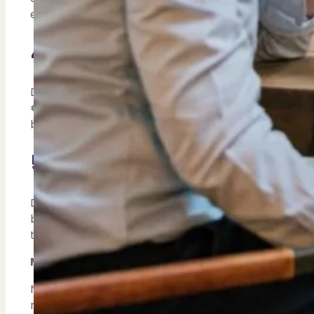
een bijna afgeloste) hypotheek iets meer belasting
4: Eigenwoningforfait e
De grens voor het lage eigenwoningforfait blijft in 20
€1.310.000). Voor woningen onder deze WOZ-waarde b
betekent dat de jaarlijkse belasting op het eigenwon
5: Overdrachtsbelasting 
De
overdrachtsbelasting
voor beleggers blijft in
blijft, streeft de overheid ernaar om dit in 2026 te
toegankelijker te maken voor particuliere kopers d
Maatregelen voor de toekomst: meer woningen
Naast de specifieke veranderingen op het gebied van
realiseren van meer woningen en het verduurzamen v