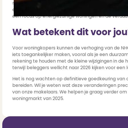
nieuwe woningen te bouwen en tegelijkertijd besta
efficiënter gebruik te maken van de huidige woningvo
een focus op energiezuinige woningen en de verdu
Wat betekent dit voor jou
Voor woningkopers kunnen de verhoging van de NHG-
iets toegankelijker maken, vooral als je een duurz
rekening te houden met de kleine wijzigingen in de
terwijl beleggers wellicht naar 2026 kijken voor een
Het is nog wachten op definitieve goedkeuring van d
bereiden. Wil je weten wat deze veranderingen pr
van onze makelaars. We helpen je graag verder om
woningmarkt van 2025.