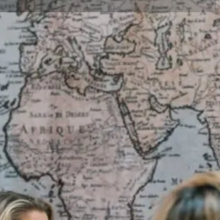
Inhoudsopgave
1: Verhoging NHG-grens
2: Startersvrijstelling overdrachtsbelast
3: Hypotheekrenteaftrek en Wet Hillen
4: Eigenwoningforfait en WOZ-waarde
5: Overdrachtsbelasting voor belegger
Wat betekent dit voor jou?
r