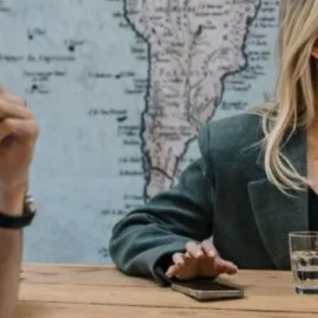
erdrachtsbelasting
 steuntje in de rug.
De startersvrijstelling van de
0 naar €525.000. Dit betekent dat jonge huizenkopers (1
 betalen, zolang de woningprijs onder deze grens blijft.
oudiger om hun eerste woning te kopen, ondanks de hoge
en Wet Hillen
ongewijzigd. Wel verandert het maximale aftrektarief voo
baar is tegen maximaal 37,48%. Dit kan een kleine impac
ogere inkomenscategorie valt.
an huizenbezitters zonder hypotheek, wordt verder
r 76,66%. Dit betekent dat woningeigenaren zonder (of m