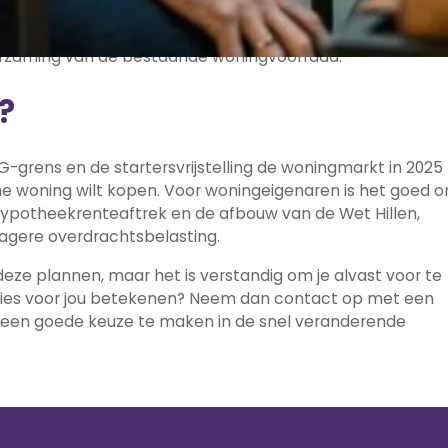
ande woningen beter te benutten, bijvoorbeeld door
orraad. Duurzaamheid blijft een belangrijke pijler, met
urzaming van de bestaande woningvoorraad.
?
grens en de startersvrijstelling de woningmarkt in 2025
ame woning wilt kopen. Voor woningeigenaren is het goed 
 hypotheekrenteaftrek en de afbouw van de Wet Hillen,
 lagere overdrachtsbelasting.
eze plannen, maar het is verstandig om je alvast voor te
ecies voor jou betekenen? Neem dan contact op met een
 een goede keuze te maken in de snel veranderende