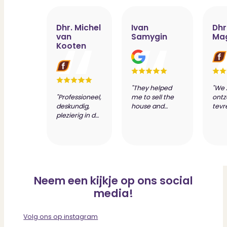
Dhr. Michel
Ivan
Dhr
van
Samygin
Ma
Kooten
"They helped
"We 
"Professioneel,
me to sell the
ontz
deskundig,
house and
tevr
plezierig in de
prepare
dien
samenwerking
valuation report
van 
wat resulteert
of my new
make
in de beste
house. Most of
bijz
deal. Jeroen
the routine is
desk
Visser en zijn
automated, so
van
team zijn
it's convenient.
Scho
Neem een kijkje op ons social
toppers."
Communication
Nog
was always
bed
media!
quick and clear.
PUUR
They were
always politely
Volg ons op instagram
and friendly