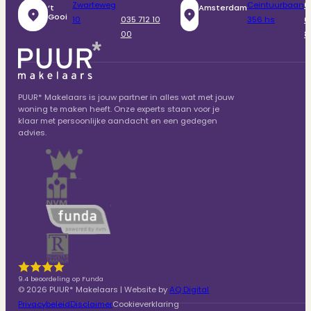
Zwarteweg
Ceintuurbaan
0
‘t
Amsterdam
Gooi
10
035 712 10
356 hs
6
00
8
PUUR* Makelaars is jouw partner in alles wat met jouw
woning te maken heeft. Onze experts staan voor je
klaar met persoonlijke aandacht en een gedegen
advies.
9.4 beoordeling op Funda
© 2026 PUUR* Makelaars | Website by
AQ Digital
Privacybeleid
Disclaimer
Cookieverklaring