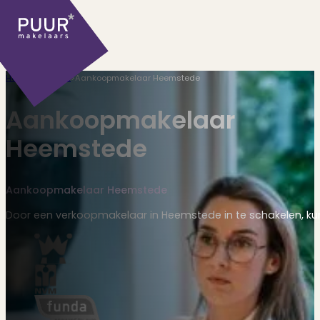
Home
>
Diensten
>
Aankoopmakelaar Heemstede
Aankoopmakelaar
Heemstede
Ons aanbod
Aankoopmakelaar Heemstede
Door een verkoopmakelaar in Heemstede in te schakelen, kun
Huidige aanbod
Ontdek onze woningen..
Recentelijk verkocht
Net te laat? Kijk mee..
Huurwoningen