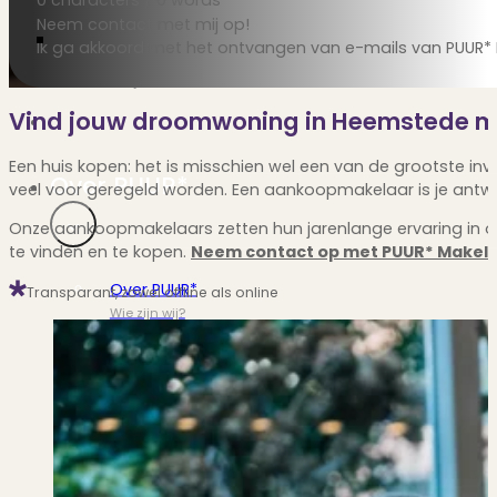
0 characters / 0 words
Verbouwen
Neem contact met mij op!
Wil jij jouw huis renoveren? Geen probleem!
Ik ga akkoord met het ontvangen van e-mails van PUUR* 
Alle diensten
Bekijk het overzicht van alle diensten..
Vind jouw droomwoning in Heemstede 
Een huis kopen: het is misschien wel een van de grootste inve
Over PUUR*
veel voor geregeld worden. Een aankoopmakelaar is je antw
Onze aankoopmakelaars zetten hun jarenlange ervaring in o
te vinden en te kopen.
Neem contact op met PUUR* Makel
Over PUUR*
Transparant, zowel offline als online
Wie zijn wij?
Ons team
Leer ons beter kennen..
Werken bij PUUR*
Kom jij ons team versterken?
Onze vestigingen
De kracht van 6 vestigingen!
Beoordelingen