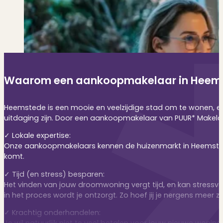
Dit zeggen klanten over ons
Partners
Maak gebruik van ons netwerk
Verenigingen
PUUR* is aangesloten bij...
Waarom een aankoopmakelaar in Heems
Heemstede is een mooie en veelzijdige stad om te wonen, en 
uitdaging zijn. Door een aankoopmakelaar van PUUR* Makelaar
✓ Lokale expertise:
Onze aankoopmakelaars kennen de huizenmarkt in Heemstede a
komt.
✓ Tijd (en stress) besparen:
Het vinden van jouw droomwoning vergt tijd, en kan stressv
in het proces wordt je ontzorgt. Zo hoef jij je nergens meer 
✓ Krachtig onderhandelen:
Je wil natuurlijk niet te veel betalen voor jouw nieuwe wo