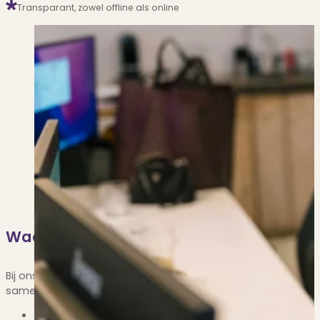
Transparant, zowel offline als online
Nazorg als je nog hulp of advies nodig hebt.
Contact opnemen
Waarom een aankoopmakelaar van PUUR
Bij ons krijg je een puur en realistisch advies waar je écht i
samen te doen met een onafhankelijke expert aan jouw zijde. 
Minder zorgen en stress rondom de aankoop van je ni