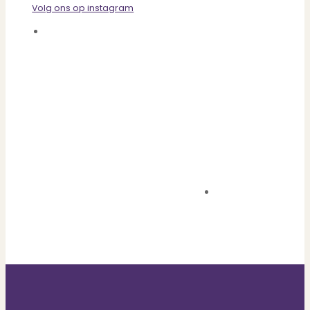
always politely
Volg ons op instagram
and friendly
clarifying the
situation and...