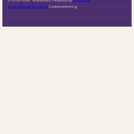
© 2026 PUUR* Makelaars | Website by
AQ Digital
Privacybeleid
Disclaimer
Cookieverklaring