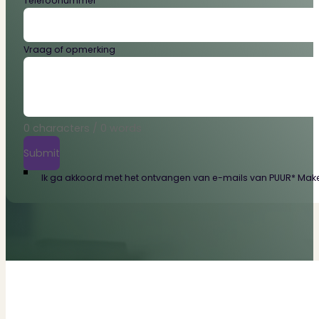
Telefoonummer
Vraag of opmerking
0 characters / 0 words
Submit
Ik ga akkoord met het ontvangen van e-mails van PUUR* Makel