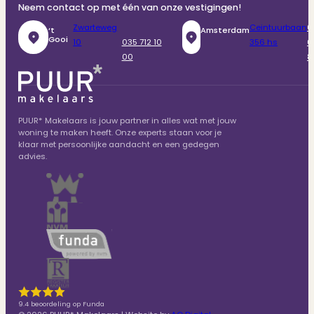
Neem contact op met één van onze vestigingen!
Zwarteweg
Ceintuurbaan
0
‘t
Amsterdam
Gooi
10
035 712 10
356 hs
6
00
8
PUUR* Makelaars is jouw partner in alles wat met jouw
woning te maken heeft. Onze experts staan voor je
klaar met persoonlijke aandacht en een gedegen
advies.
9.4 beoordeling op Funda