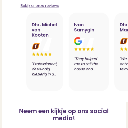
Bekijk al onze reviews
Dhr. Michel
Ivan
Dhr
van
Samygin
Ma
Kooten
"They helped
"We 
"Professioneel,
me to sell the
ontz
deskundig,
house and
tevr
plezierig in de
prepare
dien
samenwerking
valuation report
van 
wat resulteert
of my new
make
in de beste
house. Most of
bijz
deal. Jeroen
the routine is
desk
Visser en zijn
automated, so
van
team zijn
it's convenient.
Scho
Neem een kijkje op ons social
toppers."
Communication
Nog
was always
bed
media!
quick and clear.
PUUR
They were