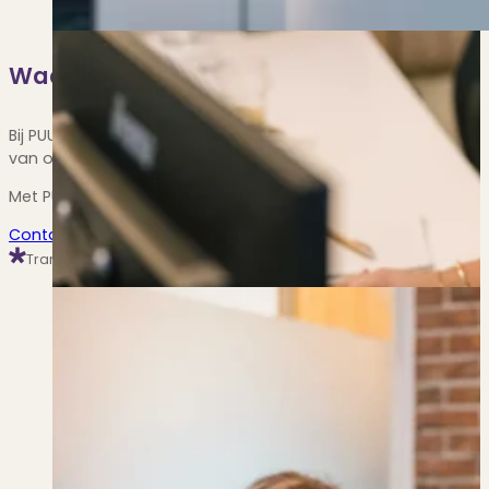
Waarom je huis in Aerdenhout verkopen
Bij PUUR* Makelaars geloven we sterk in een persoonlijke aanp
van onze collega’s betrokken zijn bij de verkoop van jouw won
Met PUUR* Makelaars maak je de beste keuze voor een vlotte
Contact opnemen
Transparant, zowel offline als online