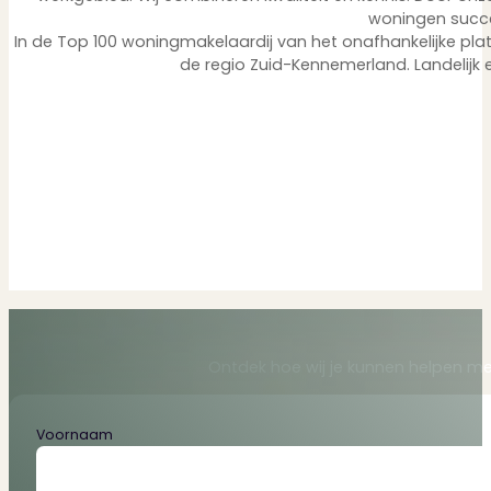
woningen succ
In de Top 100 woningmakelaardij van het onafhankelijke pla
de regio Zuid-Kennemerland. Landelijk e
Ontdek hoe wij je kunnen helpen me
Section
Voornaam