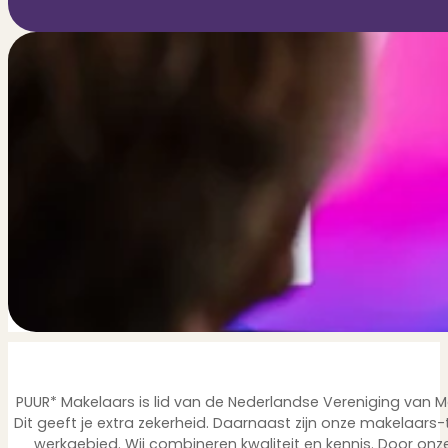
PUUR* Makelaars is lid van de Nederlandse Vereniging van
Dit geeft je extra zekerheid. Daarnaast zijn onze makelaars-
werkgebied. Wij combineren kwaliteit en kennis. Door o