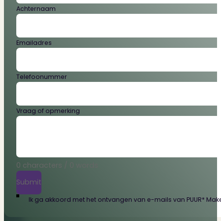
Achternaam
Emailadres
Telefoonummer
Vraag of opmerking
0 characters / 0 words
Submit
Ik ga akkoord met het ontvangen van e-mails van PUUR* Makel