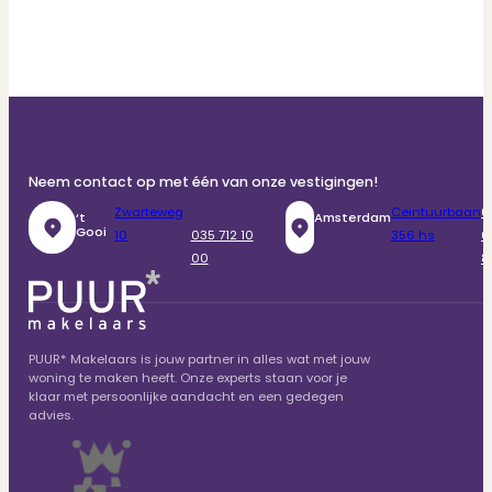
Neem contact op met één van onze vestigingen!
Zwarteweg
Ceintuurbaan
0
‘t
Amsterdam
Gooi
10
035 712 10
356 hs
6
00
8
PUUR* Makelaars is jouw partner in alles wat met jouw
woning te maken heeft. Onze experts staan voor je
klaar met persoonlijke aandacht en een gedegen
advies.