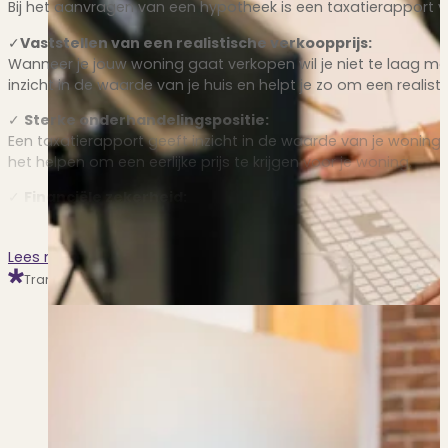
Bij het aanvragen van een hypotheek is een taxatierapport ve
✓
Vaststellen van een realistische verkoopprijs:
Wanneer je jouw woning gaat verkopen wil je niet te laag maa
inzicht in de waarde van je huis en helpt je zo om een realisti
✓
Sterke onderhandelingspositie:
Een taxatierapport geeft inzicht in de waarde van je woning. 
het helpen om een eerlijke prijs te krijgen voor je woning.
✓
Financiële zekerheid:
Een taxatierapport geeft jou en de geldverstrekker vertrouw
kan dit rapport ervoor zorgen dat je betere financiële voorw
Lees meer
Contact opnemen
Transparant, zowel offline als online