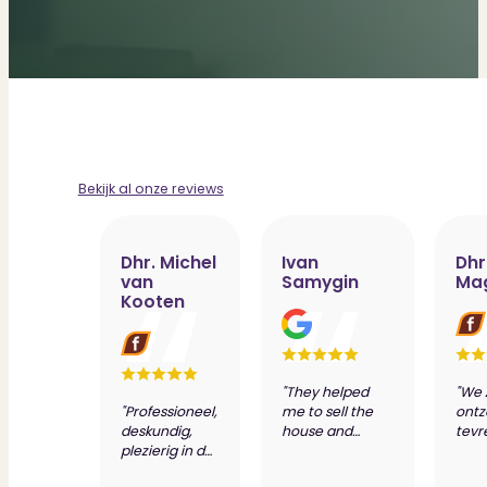
Bekijk al onze reviews
Dhr. Michel
Ivan
Dhr
van
Samygin
Ma
Kooten
"They helped
"We 
"Professioneel,
me to sell the
ontz
deskundig,
house and
tevr
plezierig in de
prepare
dien
samenwerking
valuation report
van 