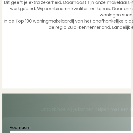
Dit geeft je extra zekerheid. Daarnaast zijn onze makelaars-
werkgebied. Wij combineren kwaliteit en kennis. Door o
woningen succ
In de Top 100 woningmakelaardij van het onafhankelijke pla
de regio Zuid-Kennemerland. Landelijk e
Ontdek hoe wij je kunnen helpen met een t
Section
Voornaam