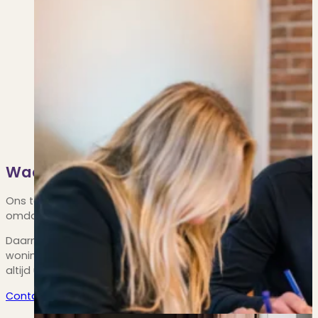
Waarom een taxatie laten uitvoeren do
Ons team van professionals heeft jarenlange ervaring in Amst
omdat de uitkomst van de taxatie van invloed is op bijvoorb
Daarnaast weet je als je jouw taxatie laat uitvoeren door PUU
woningoppervlak de branchebrede meetinstructie die gebas
altijd uitgevoerd conform de strenge validatie eisen van de
Contact opnemen
Transparant, zowel offline als online