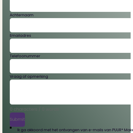
Achternaam
Emailadres
Telefoonummer
Vraag of opmerking
0 characters / 0 words
Submit
Ik ga akkoord met het ontvangen van e-mails van PUUR* Makel