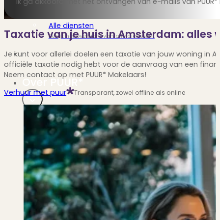
Ik ga akkoord met het ontvangen van e-mails van PUUR* 
Verbouwen
Wil jij jouw huis renoveren? Geen probleem!
Alle diensten
Taxatie van je huis in Amsterdam: alles
Bekijk het overzicht van alle diensten..
Je kunt voor allerlei doelen een taxatie van jouw woning i
officiële taxatie nodig hebt voor de aanvraag van een finan
Neem contact op met PUUR* Makelaars!
Over PUUR*
Verhuur met puur
Transparant, zowel offline als online
Over PUUR*
Wie zijn wij?
Ons team
Leer ons beter kennen..
Werken bij PUUR*
Kom jij ons team versterken?
Onze vestigingen
De kracht van 6 vestigingen!
Beoordelingen