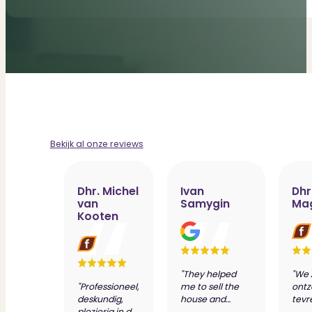
Bekijk al onze reviews
Dhr. Michel
Ivan
Dhr
van
Samygin
Ma
Kooten
"They helped
"We 
"Professioneel,
me to sell the
ontz
deskundig,
house and
tevr
plezierig in de
prepare
dien