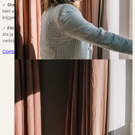
✓
Sterke onderhandelingspositie:
Met een officieel taxatierapport in handen sta je sterker in
krijgen voor je huis.
✓
Financiële zekerheid:
Als je een hypotheek aanvraagt, zal de geldverstrekker een 
verkrijgen die je nodig hebt voor de aankoop of herfinancier
Contact opnemen
Transparant, zowel offline als online