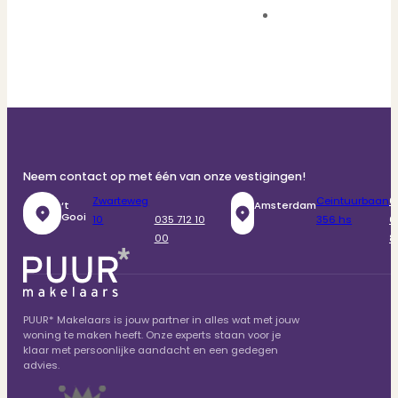
Neem contact op met één van onze vestigingen!
Zwarteweg
Ceintuurbaan
0
‘t
Amsterdam
Gooi
10
035 712 10
356 hs
6
00
8
PUUR* Makelaars is jouw partner in alles wat met jouw
woning te maken heeft. Onze experts staan voor je
klaar met persoonlijke aandacht en een gedegen
advies.