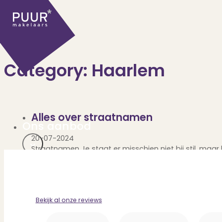
Category:
Haarlem
Alles over straatnamen
Ons aanbod
20-07-2024
Straatnamen Je staat er misschien niet bij stil, maar
Huidige aanbod
Ontdek onze woningen..
Recentelijk verkocht
Bekijk al onze reviews
Net te laat? Kijk mee..
Huurwoningen