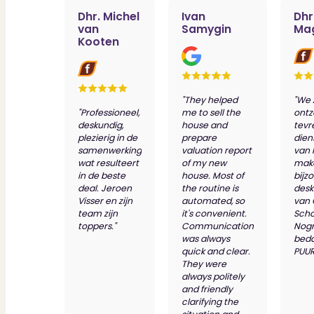
Bekijk ons huuraanbod..
Dhr. Michel
Ivan
Dhr
Nieuwbouw projecten
van
Samygin
Ma
De toekomst, te koop..
Kooten
Diensten
"They helped
"We 
"Professioneel,
me to sell the
ontz
Verkoop
deskundig,
house and
tevr
Begeleiding naar een succesvolle verkoop
plezierig in de
prepare
dien
Aankoop
samenwerking
valuation report
van 
Samen vinden wij jouw droomwoning
wat resulteert
of my new
make
Taxatie
in de beste
house. Most of
bijz
deal. Jeroen
the routine is
desk
Voldoe aan alle wettelijke eisen
Visser en zijn
automated, so
van
Stille Verkoop
team zijn
it's convenient.
Scho
Verkoop jouw huis discreet..
toppers."
Communication
Nog
Nieuwbouw verkopen
was always
bed
Vraagt om specialistische kennis...
quick and clear.
PUUR
Verhuren
They were
always politely
Verhuur uw woning via ons netwerk
and friendly
Verhuur & Beheer
clarifying the
Huurwoningen én beheer op maat