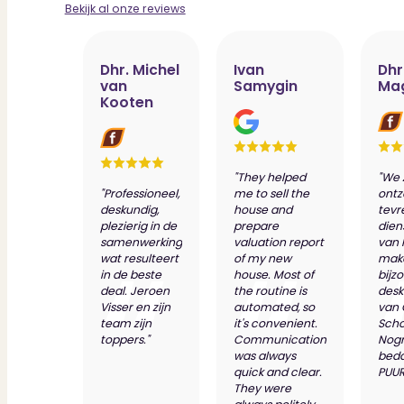
Bekijk al onze reviews
Dhr. Michel
Ivan
Dhr
van
Samygin
Ma
Kooten
"They helped
"We 
"Professioneel,
me to sell the
ontz
deskundig,
house and
tevr
plezierig in de
prepare
dien
samenwerking
valuation report
van 
wat resulteert
of my new
make
in de beste
house. Most of
bijz
deal. Jeroen
the routine is
desk
Visser en zijn
automated, so
van
team zijn
it's convenient.
Scho
toppers."
Communication
Nog
was always
bed
quick and clear.
PUUR
They were