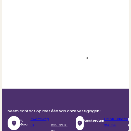
Neem contact op met één van onze vestigingen!
Zwarteweg
Ceintuurbaan
0
‘t
Amsterdam
Gooi
10
035 712 10
356 hs
6