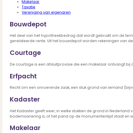
Makelaar
Bekijk ons huuraanbod..
Taxatie
Nieuwbouw projecten
Vereniging van eigenaren
De toekomst, te koop..
Diensten
Bouwdepot
Het deel van het hypotheekbedrag dat wordt gebruikt om de ter
gerelateerde rente. Uit het bouwdepot worden rekeningen van d
Verkoop
Courtage
Begeleiding naar een succesvolle verkoop
Aankoop
De courtage is een afsluitprovisie die een makelaar ontvangt bij
Samen vinden wij jouw droomwoning
Taxatie
Erfpacht
Voldoe aan alle wettelijke eisen
Stille Verkoop
Recht om een onroerende zaak, een stuk grond van iemand (bijv
Verkoop jouw huis discreet..
Kadaster
Nieuwbouw verkopen
Vraagt om specialistische kennis...
Verhuren
Het Kadaster geeft weer, in welke stukken de grond in Nederland v
bodemsanering is, of het pand op de monumentenlijst staat en w
Verhuur uw woning via ons netwerk
Verhuur & Beheer
Makelaar
Huurwoningen én beheer op maat