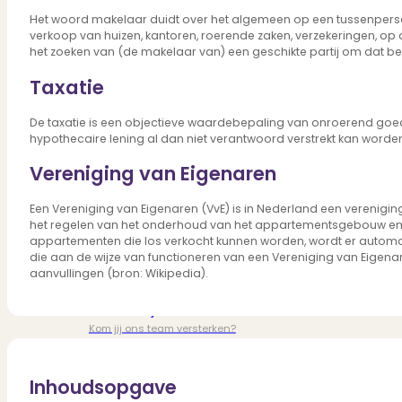
Verbouwen
Het woord makelaar duidt over het algemeen op een tussenpersoo
Wil jij jouw huis renoveren? Geen probleem!
verkoop van huizen, kantoren, roerende zaken, verzekeringen, op
Alle diensten
het zoeken van (de makelaar van) een geschikte partij om dat 
Bekijk het overzicht van alle diensten..
Taxatie
De taxatie is een objectieve waardebepaling van onroerend goed
hypothecaire lening al dan niet verantwoord verstrekt kan word
Over PUUR*
Vereniging van Eigenaren
Een Vereniging van Eigenaren (VvE) is in Nederland een vereni
het regelen van het onderhoud van het appartementsgebouw en 
Over PUUR*
appartementen die los verkocht kunnen worden, wordt er automat
Wie zijn wij?
die aan de wijze van functioneren van een Vereniging van Eigenare
Ons team
aanvullingen (bron: Wikipedia).
Leer ons beter kennen..
Werken bij PUUR*
Kom jij ons team versterken?
Onze vestigingen
De kracht van 6 vestigingen!
Inhoudsopgave
Beoordelingen