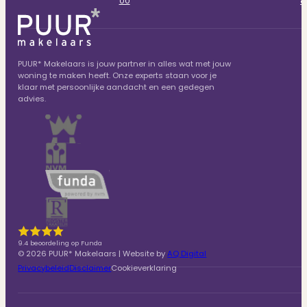
00
8
PUUR* Makelaars is jouw partner in alles wat met jouw
woning te maken heeft. Onze experts staan voor je
klaar met persoonlijke aandacht en een gedegen
advies.
9.4 beoordeling op Funda
© 2026 PUUR* Makelaars | Website by
AQ Digital
Privacybeleid
Disclaimer
Cookieverklaring