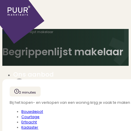
Home
>
Begrippenlijst makelaar
Begrippenlijst makelaar
Ons aanbod
2 minutes
Huidige aanbod
Bij het kopen- en verkopen van een woning krijg je vaak te maken
Ontdek onze woningen..
Bouwdepot
Recentelijk verkocht
Courtage
Net te laat? Kijk mee..
Erfpacht
Huurwoningen
Kadaster