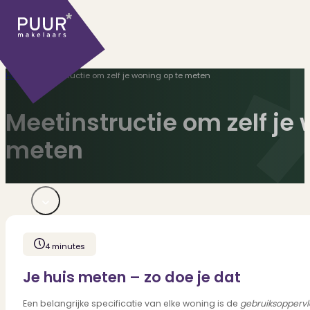
Home
>
Meetinstructie om zelf je woning op te meten
Meetinstructie om zelf je
meten
Ons aanbod
Huidige aanbod
4 minutes
Ontdek onze woningen..
Recentelijk verkocht
Je huis meten – zo doe je dat
Net te laat? Kijk mee..
Huurwoningen
Een belangrijke specificatie van elke woning is de
gebruiksopperv