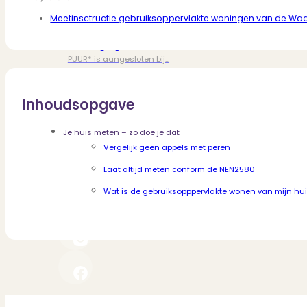
Dit zeggen klanten over ons
Partners
Meetinsctructie gebruiksoppervlakte woningen van de W
Maak gebruik van ons netwerk
Verenigingen
PUUR* is aangesloten bij...
Inhoudsopgave
Je huis meten – zo doe je dat
Vergelijk geen appels met peren
Laat altijd meten conform de NEN2580
Wat is de gebruiksopppervlakte wonen van mijn hu