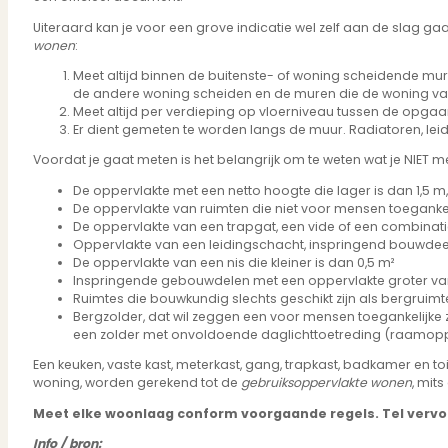
Verbouwen
Uiteraard kan je voor een grove indicatie wel zelf aan de slag g
Wil jij jouw huis renoveren? Geen probleem!
wonen
:
Alle diensten
Bekijk het overzicht van alle diensten..
Meet altijd binnen de buitenste- of woning scheidende 
de andere woning scheiden en de muren die de woning va
Meet altijd per verdieping op vloerniveau tussen de opga
Er dient gemeten te worden langs de muur. Radiatoren, lei
Voordat je gaat meten is het belangrijk om te weten wat je NIET m
Over PUUR*
De oppervlakte met een netto hoogte die lager is dan 1,5 m
De oppervlakte van ruimten die niet voor mensen toegankelij
De oppervlakte van een trapgat, een vide of een combinatie
Oppervlakte van een leidingschacht, inspringend bouwdeel 
Over PUUR*
De oppervlakte van een nis die kleiner is dan 0,5 m²
Inspringende gebouwdelen met een oppervlakte groter va
Wie zijn wij?
Ruimtes die bouwkundig slechts geschikt zijn als bergruimte
Ons team
Bergzolder, dat wil zeggen een voor mensen toegankelijke zol
Leer ons beter kennen..
een zolder met onvoldoende daglichttoetreding (raamopper
Werken bij PUUR*
Een keuken, vaste kast, meterkast, gang, trapkast, badkamer en t
Kom jij ons team versterken?
woning, worden gerekend tot de
gebruiksoppervlakte wonen
, mit
Onze vestigingen
De kracht van 6 vestigingen!
Meet elke woonlaag conform voorgaande regels. Tel vervolg
Beoordelingen
Info / bron: