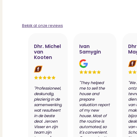
Bekijk al onze reviews
Dhr. Michel
Ivan
Dhr
van
Samygin
Ma
Kooten
"They helped
"We 
"Professioneel,
me to sell the
ontz
deskundig,
house and
tevr
plezierig in de
prepare
dien
samenwerking
valuation report
van 
wat resulteert
of my new
make
in de beste
house. Most of
bijz
deal. Jeroen
the routine is
desk
Visser en zijn
automated, so
van
team zijn
it's convenient.
Scho