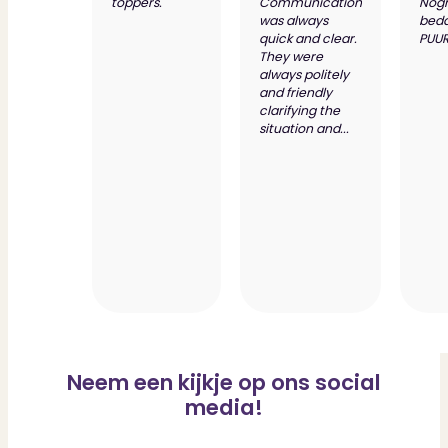
toppers."
Communication
Nog
was always
bed
quick and clear.
PUUR
They were
always politely
and friendly
clarifying the
situation and...
Neem een kijkje op ons social
media!