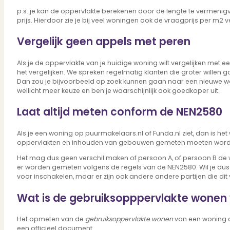
Bekijk ons huuraanbod..
p.s. je kan de oppervlakte berekenen door de lengte te vermenigv
Nieuwbouw projecten
prijs. Hierdoor zie je bij veel woningen ook de vraagprijs per m2 
De toekomst, te koop..
Diensten
Vergelijk geen appels met peren
Als je de oppervlakte van je huidige woning wilt vergelijken met 
het vergelijken. We spreken regelmatig klanten die groter willen g
Dan zou je bijvoorbeeld op zoek kunnen gaan naar een nieuwe woni
Verkoop
wellicht meer keuze en ben je waarschijnlijk ook goedkoper uit.
Begeleiding naar een succesvolle verkoop
Aankoop
Laat altijd meten conform de NEN2580
Samen vinden wij jouw droomwoning
Taxatie
Als je een woning op puurmakelaars.nl of Funda.nl ziet, dan is h
Voldoe aan alle wettelijke eisen
oppervlakten en inhouden van gebouwen gemeten moeten worden
Stille Verkoop
Het mag dus geen verschil maken of persoon A, of persoon B de wo
Verkoop jouw huis discreet..
er worden gemeten volgens de regels van de NEN2580. Wil je du
Nieuwbouw verkopen
voor inschakelen, maar er zijn ook andere andere partijen die dit
Vraagt om specialistische kennis...
Verhuren
Wat is de gebruiksopppervlakte wonen 
Verhuur uw woning via ons netwerk
Verhuur & Beheer
Het opmeten van de
gebruiksoppervlakte wonen
van een woning co
Huurwoningen én beheer op maat
een officieel document.