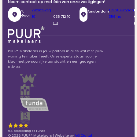
Neem contact op met één van onze vestigingen!
Zwarteweg
Ceintuurbaan
0
‘t
Amsterdam
Gooi
10
035 712 10
356 hs
6
00
8
PUUR* Makelaars is jouw partner in alles wat met jouw
woning te maken heeft. Onze experts staan voor je
klaar met persoonlijke aandacht en een gedegen
advies.
9.4 beoordeling op Funda
© 2026 PUUR* Makelaars | Website by
AQ Digital