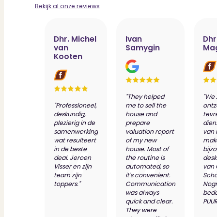
Bekijk al onze reviews
Dhr. Michel
Ivan
Dhr
van
Samygin
Ma
Kooten
"They helped
"We 
"Professioneel,
me to sell the
ontz
deskundig,
house and
tevr
plezierig in de
prepare
dien
samenwerking
valuation report
van 
wat resulteert
of my new
make
in de beste
house. Most of
bijz
deal. Jeroen
the routine is
desk
Visser en zijn
automated, so
van
team zijn
it's convenient.
Scho
toppers."
Communication
Nog
was always
bed
quick and clear.
PUUR
They were