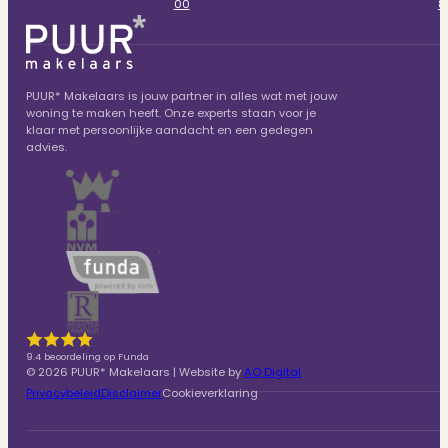
00
8
PUUR* Makelaars is jouw partner in alles wat met jouw
woning te maken heeft. Onze experts staan voor je
klaar met persoonlijke aandacht en een gedegen
advies.
9.4 beoordeling op Funda
© 2026 PUUR* Makelaars | Website by
AQ Digital
Privacybeleid
Disclaimer
Cookieverklaring