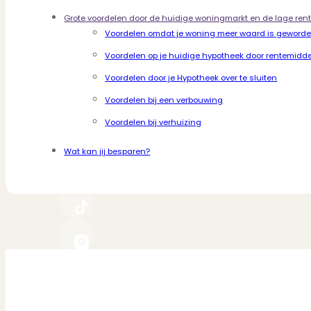
Dit zeggen klanten over ons
Partners
Grote voordelen door de huidige woningmarkt en de lage ren
Maak gebruik van ons netwerk
Voordelen omdat je woning meer waard is geword
Verenigingen
Voordelen op je huidige hypotheek door rentemidd
PUUR* is aangesloten bij...
Voordelen door je Hypotheek over te sluiten
Voordelen bij een verbouwing
Voordelen bij verhuizing
Wat kan jij besparen?