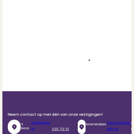
Neem contact op met één van onze vestigingen!
Zwarteweg
Ceintuurbaan
0
‘t
Amsterdam
Gooi
10
035 712 10
356 hs
6