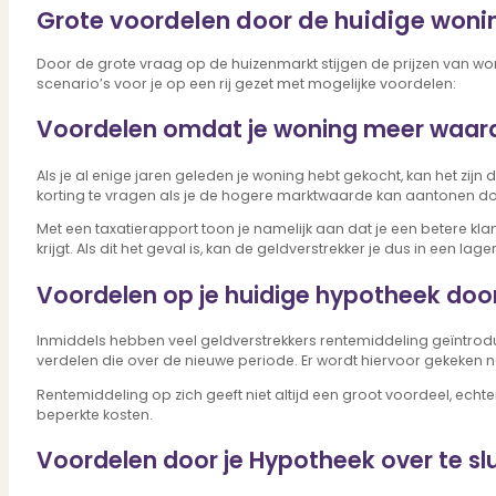
Bekijk ons huuraanbod..
Grote voordelen door de huidige woni
Nieuwbouw projecten
De toekomst, te koop..
Door de grote vraag op de huizenmarkt stijgen de prijzen van wo
Diensten
scenario’s voor je op een rij gezet met mogelijke voordelen:
Voordelen omdat je woning meer waar
Als je al enige jaren geleden je woning hebt gekocht, kan het zij
Verkoop
korting te vragen als je de hogere marktwaarde kan aantonen do
Begeleiding naar een succesvolle verkoop
Aankoop
Met een taxatierapport toon je namelijk aan dat je een betere kl
krijgt. Als dit het geval is, kan de geldverstrekker je dus in een l
Samen vinden wij jouw droomwoning
Taxatie
Voordelen op je huidige hypotheek doo
Voldoe aan alle wettelijke eisen
Stille Verkoop
Inmiddels hebben veel geldverstrekkers rentemiddeling geïntrodu
Verkoop jouw huis discreet..
verdelen die over de nieuwe periode. Er wordt hiervoor gekeken n
Nieuwbouw verkopen
Vraagt om specialistische kennis...
Rentemiddeling op zich geeft niet altijd een groot voordeel, ech
Verhuren
beperkte kosten.
Verhuur uw woning via ons netwerk
Voordelen door je Hypotheek over te sl
Verhuur & Beheer
Huurwoningen én beheer op maat