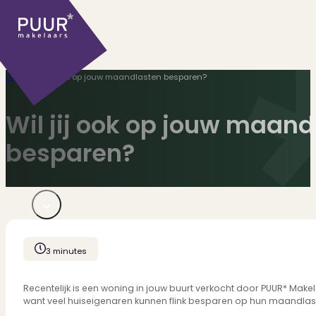
Home
>
Wil jij ook op jouw maandlasten besparen?
Wil jij ook op jouw maand
besparen?
Ons aanbod
Huidige aanbod
3 minutes
Ontdek onze woningen..
Recentelijk verkocht
Recentelijk is een woning in jouw buurt verkocht door PUUR* Makela
Net te laat? Kijk mee..
want veel huiseigenaren kunnen flink besparen op hun maandlasten.
Huurwoningen