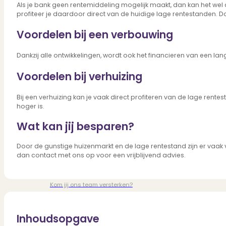
Verbouwen
Als je bank geen rentemiddeling mogelijk maakt, dan kan het wel aa
profiteer je daardoor direct van de huidige lage rentestanden. D
Wil jij jouw huis renoveren? Geen probleem!
Alle diensten
Voordelen bij een verbouwing
Bekijk het overzicht van alle diensten..
Dankzij alle ontwikkelingen, wordt ook het financieren van een 
Voordelen bij verhuizing
Over PUUR*
Bij een verhuizing kan je vaak direct profiteren van de lage rent
hoger is.
Wat kan jij besparen?
Over PUUR*
Wie zijn wij?
Door de gunstige huizenmarkt en de lage rentestand zijn er vaak v
Ons team
dan contact met ons op voor een vrijblijvend advies.
Leer ons beter kennen..
Werken bij PUUR*
Kom jij ons team versterken?
Onze vestigingen
De kracht van 6 vestigingen!
Beoordelingen
Inhoudsopgave