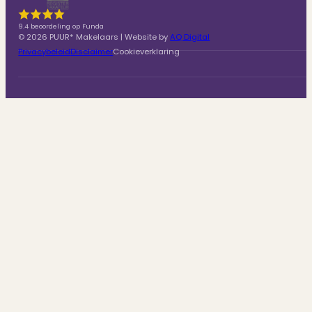
9.4 beoordeling op Funda
© 2026 PUUR* Makelaars | Website by
AQ Digital
Privacybeleid
Disclaimer
Cookieverklaring