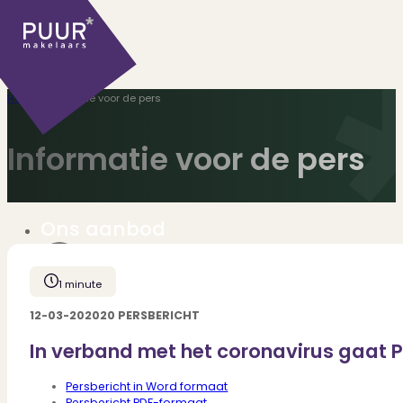
Home
>
Informatie voor de pers
Informatie voor de pers
Ons aanbod
1 minute
Huidige aanbod
12-03-202020 PERSBERICHT
Ontdek onze woningen..
In verband met het coronavirus gaat 
Recentelijk verkocht
Net te laat? Kijk mee..
Persbericht in Word formaat
Huurwoningen
Persbericht PDF-formaat