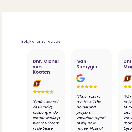
Bekijk al onze reviews
Dhr. Michel
Ivan
Dhr
van
Samygin
Ma
Kooten
"They helped
"We 
"Professioneel,
me to sell the
ontz
deskundig,
house and
tevr
plezierig in de
prepare
dien
samenwerking
valuation report
van 
wat resulteert
of my new
make
in de beste
house. Most of
bijz