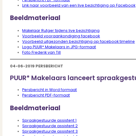
Bekijk ons huuraanbod..
Link naar voorbeeld van een live bezichtiging op Facebook
Nieuwbouw projecten
De toekomst, te koop..
Beeldmateriaal
Diensten
Makelaar Rutger tijdens live bezichtiging
Voorbeeld vooraankondiging facebook
Voorbeeld uitgezonden bezichtiging op facebook timeline
Logo PUUR* Makelaars in JPG-formaat
Verkoop
Foto Frederik van Till
Begeleiding naar een succesvolle verkoop
Aankoop
04-06-2019 PERSBERICHT
Samen vinden wij jouw droomwoning
Taxatie
PUUR* Makelaars lanceert spraakgest
Voldoe aan alle wettelijke eisen
Stille Verkoop
Persbericht in Word formaat
Verkoop jouw huis discreet..
Persbericht PDF-formaat
Nieuwbouw verkopen
Beeldmateriaal
Vraagt om specialistische kennis...
Verhuren
Verhuur uw woning via ons netwerk
Spraakgestuurde assistent 1
Verhuur & Beheer
Spraakgestuurde assistent 2
Spraakgestuurde assistent 3
Huurwoningen én beheer op maat