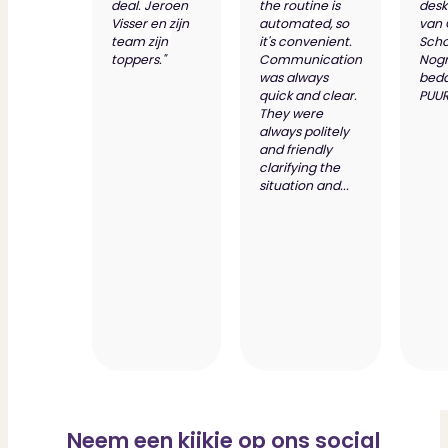
deal. Jeroen
the routine is
desk
Visser en zijn
automated, so
van
team zijn
it's convenient.
Scho
toppers."
Communication
Nog
was always
bed
quick and clear.
PUUR
They were
always politely
and friendly
clarifying the
situation and...
Neem een kijkje op ons social