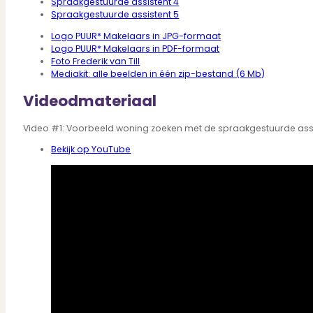
Spraakgestuurde assistent 4
Verbouwen
Spraakgestuurde assistent 5
Wil jij jouw huis renoveren? Geen probleem!
Alle diensten
Logo PUUR* Makelaars in JPG-formaat
Logo PUUR* Makelaars in PDF-formaat
Bekijk het overzicht van alle diensten..
Foto Frederik van Till
Mediakit: alle beelden in één zip-bestand (6 Mb)
Videodmateriaal
Over PUUR*
Video #1: Voorbeeld woning zoeken met de spraakgestuurde ass
Bekijk op YouTube
Over PUUR*
Wie zijn wij?
Ons team
Leer ons beter kennen..
Werken bij PUUR*
Kom jij ons team versterken?
Onze vestigingen
De kracht van 6 vestigingen!
Beoordelingen