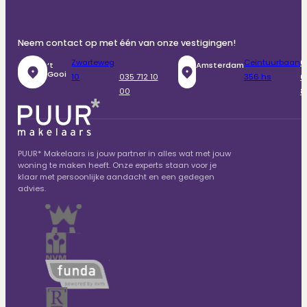
Neem contact op met één van onze vestigingen!
Zwarteweg
Ceintuurbaan
0
‘t
Amsterdam
Gooi
10
035 712 10
356 hs
6
00
8
PUUR* Makelaars is jouw partner in alles wat met jouw
woning te maken heeft. Onze experts staan voor je
klaar met persoonlijke aandacht en een gedegen
advies.