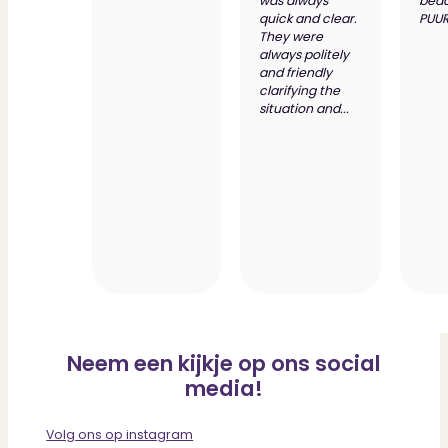
was always
bed
Dit zeggen klanten over ons
quick and clear.
PUUR
Partners
They were
Maak gebruik van ons netwerk
always politely
Verenigingen
and friendly
PUUR* is aangesloten bij...
clarifying the
situation and...
Neem een kijkje op ons social
media!
Volg ons op instagram