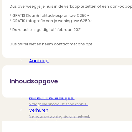
Bekijk ons huuraanbod..
Dus overweeg je je huis in de verkoop te zetten of een aankoop
Nieuwbouw projecten
De toekomst, te koop..
* GRATIS Kleur & lichtadviesplan twv €250,-
Diensten
* GRATIS fotografie van je woning twv €250,-
* Deze actie is geldig tot 1 februari 2021
Dus twijfel niet en neem contact met ons op!
Verkoop
Begeleiding naar een succesvolle verkoop
Aankoop
Samen vinden wij jouw droomwoning
Taxatie
Voldoe aan alle wettelijke eisen
Inhoudsopgave
Stille Verkoop
Verkoop jouw huis discreet..
Nieuwbouw verkopen
Vraagt om specialistische kennis...
Verhuren
Verhuur uw woning via ons netwerk
Verhuur & Beheer
Huurwoningen én beheer op maat