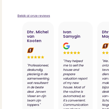
Verbouwen
Wil jij jouw huis renoveren? Geen probleem!
Alle diensten
Bekijk al onze reviews
Bekijk het overzicht van alle diensten..
Dhr. Michel
Ivan
Dhr
van
Samygin
Ma
Over PUUR*
Kooten
"They helped
"We 
Over PUUR*
"Professioneel,
me to sell the
ontz
Wie zijn wij?
deskundig,
house and
tevr
Ons team
plezierig in de
prepare
dien
samenwerking
valuation report
van 
Leer ons beter kennen..
wat resulteert
of my new
make
Werken bij PUUR*
in de beste
house. Most of
bijz
Kom jij ons team versterken?
deal. Jeroen
the routine is
desk
Onze vestigingen
Visser en zijn
automated, so
van
De kracht van 6 vestigingen!
team zijn
it's convenient.
Scho
Beoordelingen
toppers."
Communication
Nog