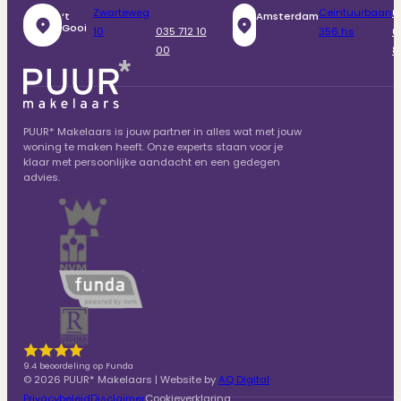
Zwarteweg
Ceintuurbaan
0
‘t
Amsterdam
Gooi
10
035 712 10
356 hs
6
00
8
PUUR* Makelaars is jouw partner in alles wat met jouw
woning te maken heeft. Onze experts staan voor je
klaar met persoonlijke aandacht en een gedegen
advies.
9.4 beoordeling op Funda
© 2026 PUUR* Makelaars | Website by
AQ Digital
Privacybeleid
Disclaimer
Cookieverklaring