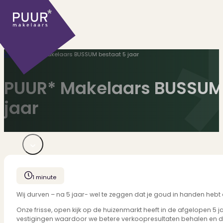
Home
>
PUUR* Makelaars BUSSUM bestaat 5 jaar
PUUR* Makelaars BUSSUM
jaar
Ons aanbod
Huidige aanbod
1 minute
Ontdek onze woningen..
Recentelijk verkocht
Wij durven – na 5 jaar- wel te zeggen dat je goud in handen hebt
Net te laat? Kijk mee..
Onze frisse, open kijk op de huizenmarkt heeft in de afgelopen 
Huurwoningen
vestigingen waardoor we betere verkoopresultaten behalen en de