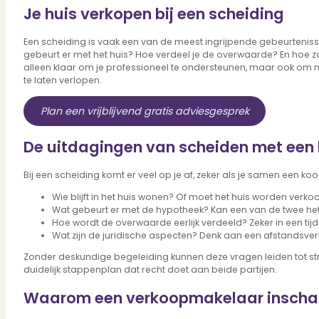
Bekijk ons huuraanbod..
Je huis verkopen bij een scheiding
Nieuwbouw projecten
De toekomst, te koop..
Een scheiding is vaak een van de meest ingrijpende gebeurteniss
Diensten
gebeurt er met het huis? Hoe verdeel je de overwaarde? En hoe zo
alleen klaar om je professioneel te ondersteunen, maar ook om m
te laten verlopen.
Plan een vrijblijvend gratis adviesgesprek
Verkoop
Begeleiding naar een succesvolle verkoop
De uitdagingen van scheiden met een
Aankoop
Samen vinden wij jouw droomwoning
Bij een scheiding komt er veel op je af, zeker als je samen een k
Taxatie
Voldoe aan alle wettelijke eisen
Wie blijft in het huis wonen? Of moet het huis worden verko
Stille Verkoop
Wat gebeurt er met de hypotheek? Kan een van de twee h
Verkoop jouw huis discreet..
Hoe wordt de overwaarde eerlijk verdeeld? Zeker in een tijd 
Wat zijn de juridische aspecten? Denk aan een afstandsver
Nieuwbouw verkopen
Vraagt om specialistische kennis...
Zonder deskundige begeleiding kunnen deze vragen leiden tot str
Verhuren
duidelijk stappenplan dat recht doet aan beide partijen.
Verhuur uw woning via ons netwerk
Waarom een verkoopmakelaar inschake
Verhuur & Beheer
Huurwoningen én beheer op maat