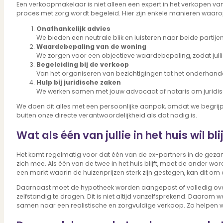
Verbouwen
Een verkoopmakelaar is niet alleen een expert in het verkopen va
proces met zorg wordt begeleid. Hier zijn enkele manieren waar
Wil jij jouw huis renoveren? Geen probleem!
Alle diensten
Onafhankelijk advies
Bekijk het overzicht van alle diensten..
We bieden een neutrale blik en luisteren naar beide partij
Waardebepaling van de woning
We zorgen voor een objectieve waardebepaling, zodat julli
Begeleiding bij de verkoop
Van het organiseren van bezichtigingen tot het onderhande
Over PUUR*
Hulp bij juridische zaken
We werken samen met jouw advocaat of notaris om juridisch
We doen dit alles met een persoonlijke aanpak, omdat we begrijp
buiten onze directe verantwoordelijkheid als dat nodig is.
Over PUUR*
Wat als één van jullie in het huis wil bl
Wie zijn wij?
Ons team
Het komt regelmatig voor dat één van de ex-partners in de gezamen
Leer ons beter kennen..
zich mee. Als één van de twee in het huis blijft, moet de ander 
Werken bij PUUR*
een markt waarin de huizenprijzen sterk zijn gestegen, kan dit o
Kom jij ons team versterken?
Daarnaast moet de hypotheek worden aangepast of volledig overg
Onze vestigingen
zelfstandig te dragen. Dit is niet altijd vanzelfsprekend. Daarom 
De kracht van 6 vestigingen!
samen naar een realistische en zorgvuldige verkoop. Zo helpen we
Beoordelingen