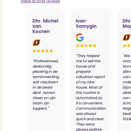
Bekijk al onze reviews
Dhr. Michel
Ivan
Dhr
van
Samygin
Ma
Kooten
"They helped
"We 
"Professioneel,
me to sell the
ontz
deskundig,
house and
tevr
plezierig in de
prepare
dien
samenwerking
valuation report
van 
wat resulteert
of my new
make
in de beste
house. Most of
bijz
deal. Jeroen
the routine is
desk
Visser en zijn
automated, so
van
team zijn
it's convenient.
Scho
toppers."
Communication
Nog
was always
bed
quick and clear.
PUUR
They were
always politely