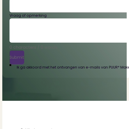
Vraag of opmerking
0 characters / 0 words
Submit
Ik ga akkoord met het ontvangen van e-mails van PUUR* Makel