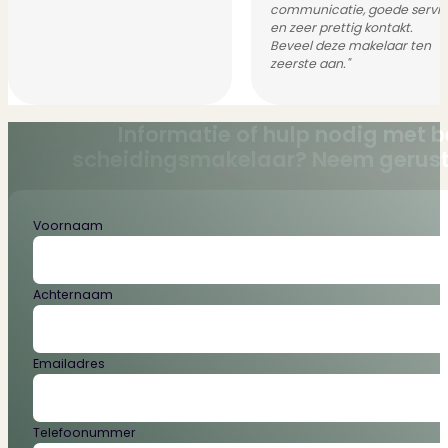
communicatie, goede servi
en zeer prettig kontakt.
Beveel deze makelaar ten
zeerste aan."
Informatie of hulp nodig met b
scheidingsmakelaar? Neem gerust
Section
Voornaam
Achternaam
Emailadres
Telefoonummer