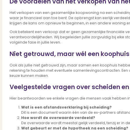
De voordelen van het verkopen van het
Dit zeggen klanten over ons
Partners
Het verkopen van een gezamenlijke koopwoning na een scheiding is 
Maak gebruik van ons netwerk
waar je financieel aan toe bent. De opbrengst kan eerlijk verdee
Verenigingen
krijgen de kans om opnieuw te beginnen, in een andere woning en 
PUUR* is aangesloten bij...
Ook betekent een verkoop dat er geen gezamenlijke financiële ve
verantwoordelijkheden. Wij begeleiden jullie zorgvuldig bij elke
volgende fase in jullie leven.
Niet getrouwd, maar wél een koophui
Ook als jullie niet getrouwd zijn, maar samen een koophuis hebbe
rekening te houden met eventuele samenlevingscontracten. Een ve
keuze kunnen maken.
Veelgestelde vragen over scheiden en
Hier beantwoorden we enkele vragen die mensen vaak hebben in 
Wat is een afstandsverklaring bij scheiding?
Dit is een document waarin één van de ex-partners afstand 
Hoe wordt de overwaarde verdeeld?
De overwaarde wordt meestal gelijk verdeeld, tenzij er in 
Wat gebeurt er met de hypotheek na een scheiding?