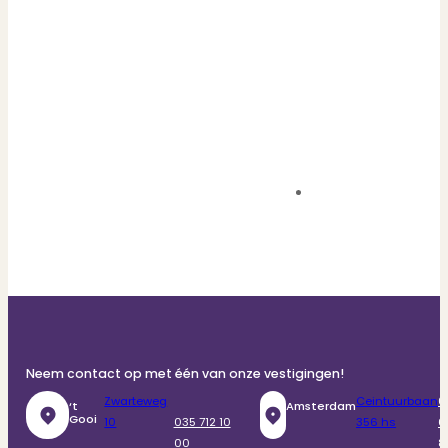
Neem contact op met één van onze vestigingen!
Zwarteweg
Ceintuurbaan
0
‘t
Amsterdam
Gooi
10
035 712 10
356 hs
6
00
8