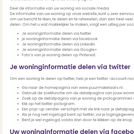
Bekijk ons huuraanbod..
Nieuwbouw projecten
Deel de informatie van uw woning via sociale media
De informatie van uw woning op onze website, kunt u zeer eenvou
De toekomst, te koop..
om uw bericht te liken, te delen en te retweeten, dan zien heel 
Diensten
delen. Om het u wat makkelijker te maken, volgt een uitleg per soc
Je woninginformatie delen via twitter
je woninginformatie delen via facebook
Je woninginformatie delen via LinkedIn
Verkoop
Je woninginformatie delen via Google+
Foto’s van je woning delen op Pinterest
Begeleiding naar een succesvolle verkoop
Aankoop
Je woninginformatie delen via twitter
Samen vinden wij jouw droomwoning
Taxatie
Om een woning te delen op twitter, heb je een twitter-account nodi
Voldoe aan alle wettelijke eisen
Stille Verkoop
Ga naar de homepagina van www.puurmakelaars.nl.
Gebruik de zoekfunctie om de detailpagina van jouw wonin
Verkoop jouw huis discreet..
Zoek op de detailpagina van je woning de pictogrammen v
Nieuwbouw verkopen
Klik op het twitter pictogram.
Vraagt om specialistische kennis...
Een pop-up venster verschijnt met de link naar je detailpag
Verhuren
Als je nog niet ingelogd bent op twitter, vul je logingegevens
Verhuur uw woning via ons netwerk
Bent je wel ingelogd, volsta dan door te klikken op de knop
Verhuur & Beheer
Uw woninginformatie delen via faceb
Huurwoningen én beheer op maat