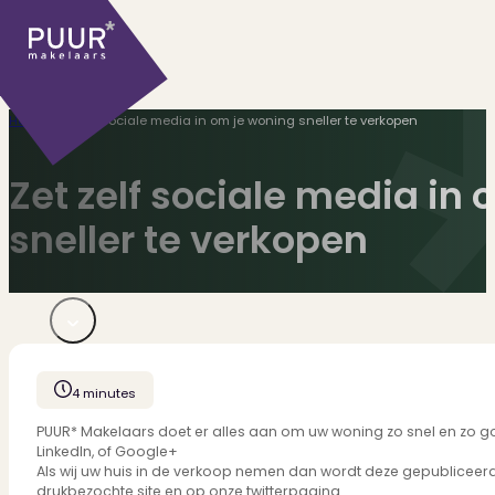
Home
>
Zet zelf sociale media in om je woning sneller te verkopen
Zet zelf sociale media in
sneller te verkopen
Ons aanbod
Huidige aanbod
4 minutes
Ontdek onze woningen..
Recentelijk verkocht
PUUR* Makelaars doet er alles aan om uw woning zo snel en zo goed
LinkedIn, of Google+
Net te laat? Kijk mee..
Als wij uw huis in de verkoop nemen dan wordt deze gepubliceerd
Huurwoningen
drukbezochte site en op onze twitterpagina.