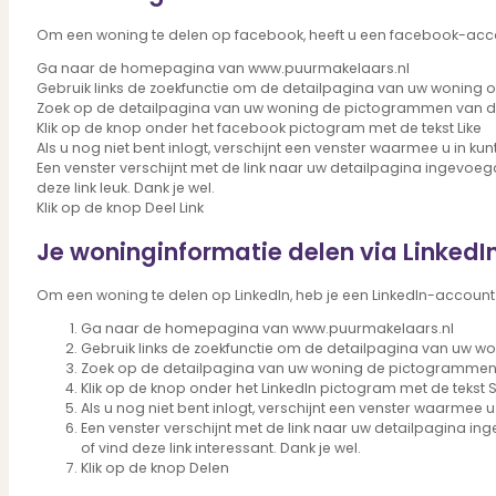
Verbouwen
Om een woning te delen op facebook, heeft u een facebook-accou
Wil jij jouw huis renoveren? Geen probleem!
Alle diensten
Ga naar de homepagina van www.puurmakelaars.nl
Bekijk het overzicht van alle diensten..
Gebruik links de zoekfunctie om de detailpagina van uw woning 
Zoek op de detailpagina van uw woning de pictogrammen van de
Klik op de knop onder het facebook pictogram met de tekst Like
Als u nog niet bent inlogt, verschijnt een venster waarmee u in ku
Een venster verschijnt met de link naar uw detailpagina ingevoegd
Over PUUR*
deze link leuk. Dank je wel.
Klik op de knop Deel Link
Je woninginformatie delen via LinkedI
Over PUUR*
Om een woning te delen op LinkedIn, heb je een LinkedIn-account 
Wie zijn wij?
Ga naar de homepagina van www.puurmakelaars.nl
Ons team
Gebruik links de zoekfunctie om de detailpagina van uw w
Leer ons beter kennen..
Zoek op de detailpagina van uw woning de pictogrammen 
Werken bij PUUR*
Klik op de knop onder het LinkedIn pictogram met de tekst 
Kom jij ons team versterken?
Als u nog niet bent inlogt, verschijnt een venster waarmee u
Onze vestigingen
Een venster verschijnt met de link naar uw detailpagina in
of vind deze link interessant. Dank je wel.
De kracht van 6 vestigingen!
Klik op de knop Delen
Beoordelingen