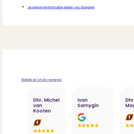
Je woninginformatie delen via Google+
Bekijk al onze reviews
Dhr. Michel
Ivan
Dhr
van
Samygin
Ma
Kooten