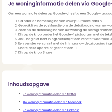
Dit zeggen klanten over ons
Je woninginformatie delen via Google
Partners
Maak gebruik van ons netwerk
Om een woning te delen op Google+, heeft u een Google+ accoun
Verenigingen
Ga naar de homepagina van www.puurmakelaars.nl
PUUR* is aangesloten bij...
Gebruik links de zoekfunctie om de detailpagina van uw w
Zoek op de detailpagina van uw woning de pictogrammen 
Klik op de knop onder het Google+1 pictogram met de tekst
Als u nog niet bent inlogt, verschijnt een venster waarmee u
Een venster verschijnt met de link naar uw detailpagina in
Share deze update of geef het een +1.
Klik op de knop Share
Inhoudsopgave
Je woninginformatie delen via twitter
Uw woninginformatie delen via facebook
Je woninginformatie delen via LinkedIn