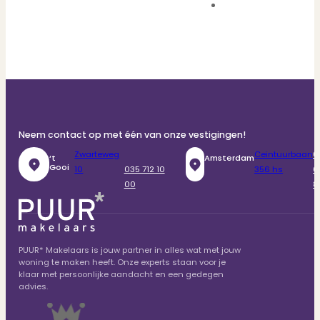
Neem contact op met één van onze vestigingen!
Zwarteweg
Ceintuurbaan
0
‘t
Amsterdam
Gooi
10
035 712 10
356 hs
6
00
8
PUUR* Makelaars is jouw partner in alles wat met jouw
woning te maken heeft. Onze experts staan voor je
klaar met persoonlijke aandacht en een gedegen
advies.