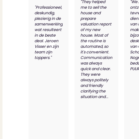
"They helped
"We 
"Professioneel,
me to sell the
ontz
deskundig,
house and
tevr
plezierig in de
prepare
dien
samenwerking
valuation report
van 
wat resulteert
of my new
make
in de beste
house. Most of
bijz
deal. Jeroen
the routine is
desk
Visser en zijn
automated, so
van
team zijn
it's convenient.
Scho
toppers."
Communication
Nog
was always
bed
quick and clear.
PUUR
They were
always politely
and friendly
clarifying the
situation and...