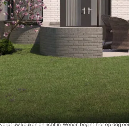
²
verd
imte. Bekijk ze rustig en geef uw voorkeur tijdig door.
n comfort
e buitenkant straalt het karakter van de villa uit: stoer,
 wat u van hedendaags wonen mag verwachten. Lichte ruimte
ntwerpt uw keuken en richt in. Wonen begint hier op dag éé