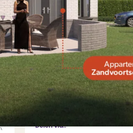
Ralf B. van Schagen
Partner en Register Makelaar Register Tax
Nieuwbouw
We stoppen pas als het doel i
gehaald!
Meer weten?
Neem contact met ons op
s,
Delen via..
n.