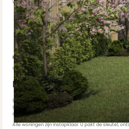
woningen waar elk detail klopt:
Contact
Bekijk Vestigingen
Woonoppervlaktes van
ca. 44,6 m² tot 90,9 m
Tuin of balkon
bij iedere woning
Eigen parkeerplaats
op het terrein
Energielabel A++
(en één A+)
Hoogwaardige afwerking, schilderklaar opgele
Volledig afgewerkte badkamers
Koopsommen van € 340.000 tot € 665.000.
Iedere woning is uniek in indeling, ligging en buitenru
Klassiek karakter, moder
De charme van De Goudsbloem zit in de combinatie. D
statig en thuis op deze plek. Binnen treft u alles
doordachte indelingen, hoogwaardige materialen.
Alle woningen zijn instapklaar. U pakt de sleutel, o