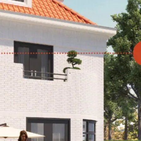
Inhoudsopgave
Een karaktervolle villa, opnieuw tot le
Vijf woningen, vijf eigen verhalen
Klassiek karakter, modern comfort
Duurzaam tot in detail
Wonen op een van de beste plekken v
Heemstede
Uw keuken, volledig naar eigen smaak
Plan uw bezichtiging
Bekijk het woningaanbod