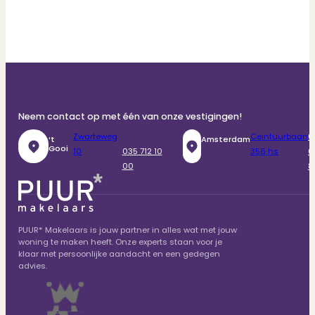
Neem contact op met één van onze vestigingen!
Zwarteweg
Ceintuurbaan
0
‘t
Amsterdam
Gooi
10
035 712 10
356 hs
6
00
8
PUUR* Makelaars is jouw partner in alles wat met jouw
woning te maken heeft. Onze experts staan voor je
klaar met persoonlijke aandacht en een gedegen
advies.