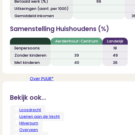
Betaald werk (%)
66
Verbouwen
Uitkeringen (aant. per 1000)
Wil jij jouw huis renoveren? Geen probleem!
Alle diensten
Gemiddeld inkomen
3
Bekijk het overzicht van alle diensten..
Samenstelling Huishoudens (%)
Aerdenhout-Centrum
Landelijk
Eenpersoons
18
Over PUUR*
Zonder kinderen
39
49
Met kinderen
40
26
Over PUUR*
Wie zijn wij?
Ons team
Bekijk ook...
Leer ons beter kennen..
Werken bij PUUR*
Loosdrecht
Kom jij ons team versterken?
Onze vestigingen
Loenen aan de Vecht
De kracht van 6 vestigingen!
Hilversum
Beoordelingen
Overveen