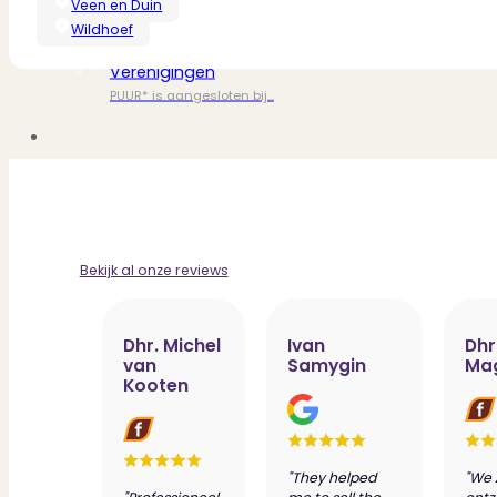
Dit zeggen klanten over ons
Veen en Duin
Partners
Wildhoef
Maak gebruik van ons netwerk
Verenigingen
PUUR* is aangesloten bij...
Bekijk al onze reviews
Dhr. Michel
Ivan
Dhr
van
Samygin
Ma
Kooten
"They helped
"We 