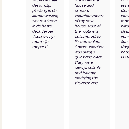
"Professioneel,
me to sell the
ontz
deskundig,
house and
tevr
plezierig in de
prepare
dien
samenwerking
valuation report
van 
wat resulteert
of my new
make
in de beste
house. Most of
bijz
deal. Jeroen
the routine is
desk
Visser en zijn
automated, so
van
team zijn
it's convenient.
Scho
toppers."
Communication
Nog
was always
bed
quick and clear.
PUUR
They were
always politely
and friendly
clarifying the
situation and...