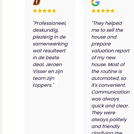
"Professioneel,
"They helped
deskundig,
me to sell the
plezierig in de
house and
samenwerking
prepare
wat resulteert
valuation report
in de beste
of my new
deal. Jeroen
house. Most of
Visser en zijn
the routine is
team zijn
automated, so
toppers."
it's convenient.
Communication
was always
quick and clear.
They were
always politely
and friendly
clarifying the