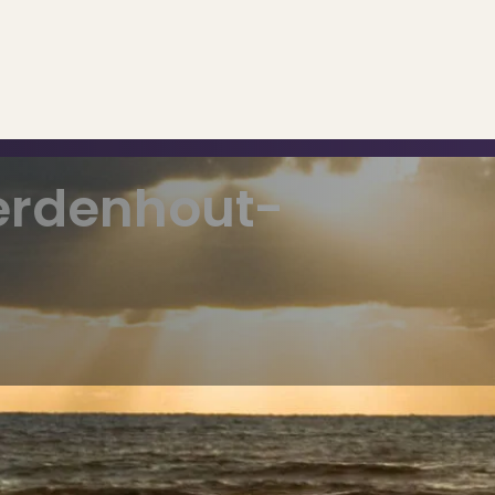
erdenhout-
..
op..
 verkoop
ing