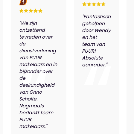
"Fantastisch
"We zijn
geholpen
ontzettend
door Wendy
tevreden over
en het
de
team van
dienstverlening
PUUR!
van PUUR
Absolute
makelaars en in
aanrader."
bijzonder over
de
deskundigheid
van Onno
Scholte.
Nogmaals
bedankt team
PUUR
makelaars."