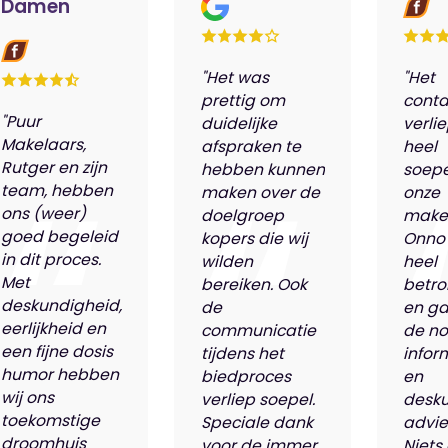
Damen
"Het was
"Het
prettig om
conta
"Puur
duidelijke
verli
Makelaars,
afspraken te
heel
Rutger en zijn
hebben kunnen
soepe
team, hebben
maken over de
onze
ons (weer)
doelgroep
make
goed begeleid
kopers die wij
Onno
in dit proces.
wilden
heel
Met
bereiken. Ook
betro
deskundigheid,
de
en ga
eerlijkheid en
communicatie
de n
een fijne dosis
tijdens het
infor
humor hebben
biedproces
en
wij ons
verliep soepel.
desk
toekomstige
Speciale dank
advie
droomhuis
voor de immer
Niets