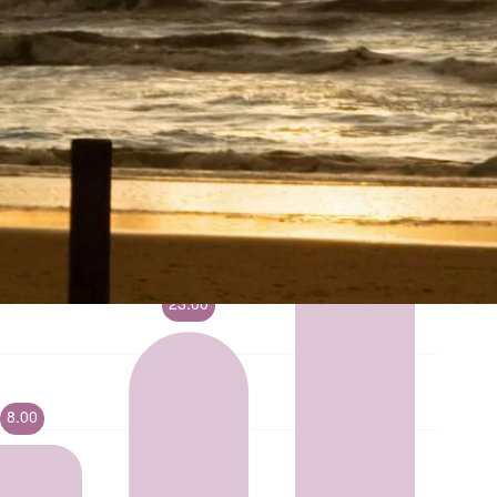
ische kennis...
rk
r op maat
en probleem!
iensten..
ken?
ngen!
s