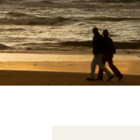
Bekijk ook...
Loosdrecht
Loenen aan de Vecht
Hilversum
Overveen
Veen en Duin
Wildhoef