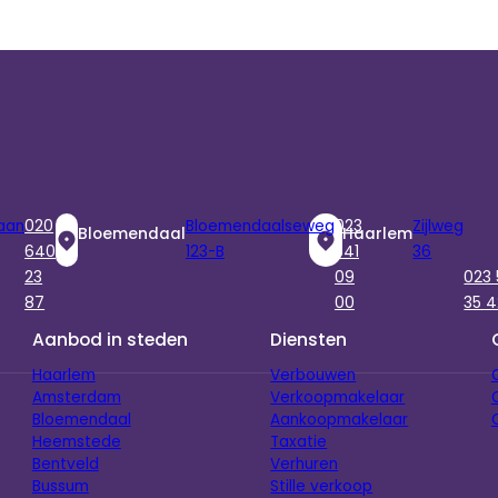
aan
020
Bloemendaalseweg
023
Zijlweg
Bloemendaal
Haarlem
640
123-B
541
36
23
09
023
87
00
35 4
Aanbod in steden
Diensten
Haarlem
Verbouwen
Amsterdam
Verkoopmakelaar
Bloemendaal
Aankoopmakelaar
Heemstede
Taxatie
Bentveld
Verhuren
Bussum
Stille verkoop