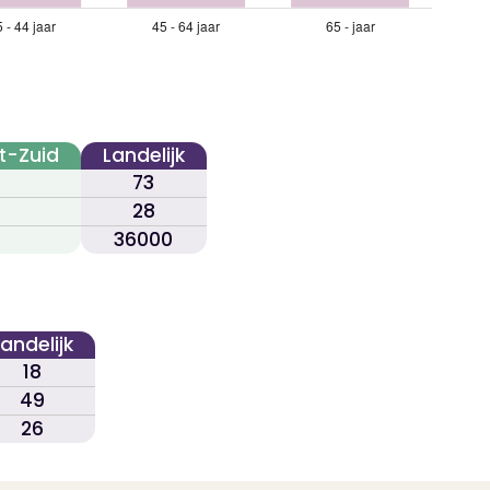
t-Zuid
Landelijk
73
28
36000
Landelijk
18
49
26