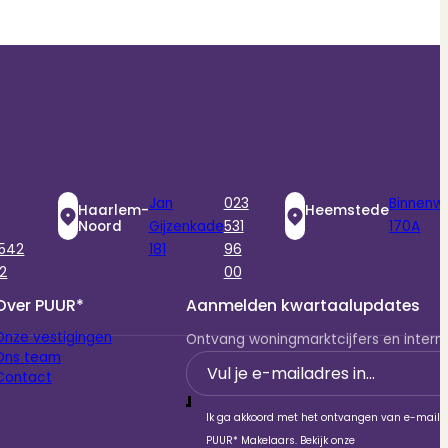
Jan
023
Binnenw
Haarlem-
Heemstede
Noord
Gijzenkade
531
170A
 542
181
96
2
00
Over PUUR*
Aanmelden kwartaalupdates
Onze vestigingen
Ontvang woningmarktcijfers en interne
Ons team
Section
Contact
Ik ga akkoord met het ontvangen van e-mails
PUUR* Makelaars. Bekijk onze