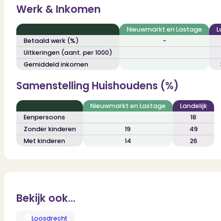
Werk & Inkomen
Nieuwmarkt en Lastage
L
Betaald werk (%)
-
Uitkeringen (aant. per 1000)
Gemiddeld inkomen
Samenstelling Huishoudens (%)
Nieuwmarkt en Lastage
Landelijk
Eenpersoons
18
Zonder kinderen
19
49
Met kinderen
14
26
Bekijk ook...
Loosdrecht