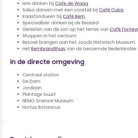
Verbouwen
Iets drinken bij
Cafe de Waag
Salsa dansen met een cocktail bij
Café Cuba
Wil jij jouw huis renoveren? Geen probleem!
Alle diensten
Kaasfondueen bij
Café Bern
Speciaalbier drinken bij de Beiaard
Bekijk het overzicht van alle diensten..
Genieten van de zon op het terras van
Café Fontey
Shoppen in het centrum
Bezoek brengen aan het Joods Historisch Museum
Het
Rembrandthuis
van de beroemde Nederlandse s
Over PUUR*
In de directe omgeving
Centraal station
Over PUUR*
De Dam
Wie zijn wij?
Jordaan
Ons team
Plantage buurt
Leer ons beter kennen..
NEMO Science Museum
Werken bij PUUR*
Hortus Botanicus
Kom jij ons team versterken?
Onze vestigingen
De kracht van 6 vestigingen!
Beoordelingen