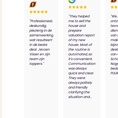
"They helped
"We 
"Professioneel,
me to sell the
ontz
deskundig,
house and
tevr
plezierig in de
prepare
dien
samenwerking
valuation report
van 
wat resulteert
of my new
make
in de beste
house. Most of
bijz
deal. Jeroen
the routine is
desk
Visser en zijn
automated, so
van
team zijn
it's convenient.
Scho
toppers."
Communication
Nog
was always
bed
quick and clear.
PUUR
They were
always politely
and friendly
clarifying the
situation and...