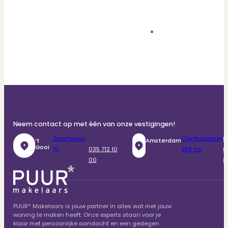
Neem contact op met één van onze vestigingen!
Zwarteweg
Ceintuurbaan
0
‘t
Amsterdam
Gooi
10
035 712 10
356 hs
6
00
8
PUUR* Makelaars is jouw partner in alles wat met jouw
woning te maken heeft. Onze experts staan voor je
klaar met persoonlijke aandacht en een gedegen