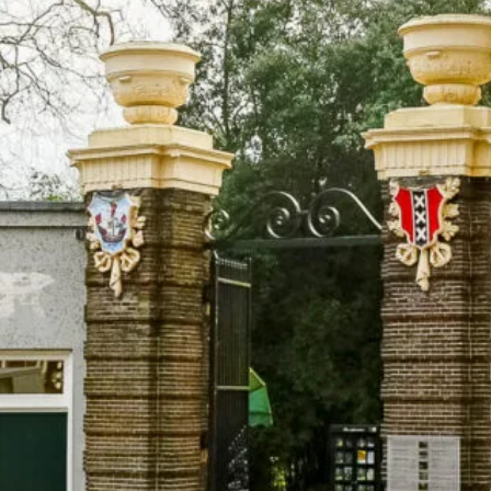
Bekijk ook...
Loosdrecht
Loenen aan de Vecht
Hilversum
Overveen
Veen en Duin
Wildhoef