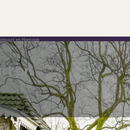
atbuurt en Plantage
rt en
..
op..
 verkoop
ing