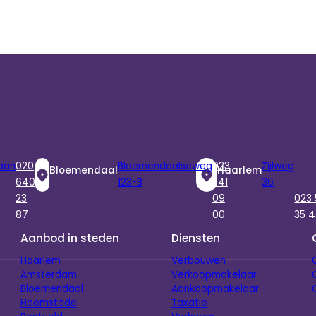
aan
020
Bloemendaalseweg
023
Zijlweg
Bloemendaal
Haarlem
640
123-B
541
36
23
09
023
87
00
35 4
Aanbod in steden
Diensten
Haarlem
Verbouwen
Amsterdam
Verkoopmakelaar
Bloemendaal
Aankoopmakelaar
Heemstede
Taxatie