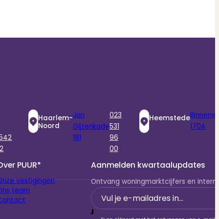
Jan
023
Binnenw
Haarlem-
Heemstede
Noord
Gijzenkade
531
170A
 542
181
96
2
00
Over PUUR*
Aanmelden kwartaalupdates
Onze vestigingen
Ontvang woningmarktcijfers en interne
Ons team
Section
Contact