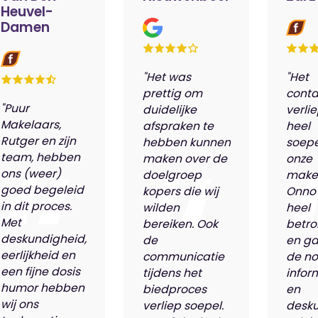
Heuvel-
Damen
"Het was
"Het
prettig om
conta
"Puur
duidelijke
verli
Makelaars,
afspraken te
heel
Rutger en zijn
hebben kunnen
soepe
team, hebben
maken over de
onze
ons (weer)
doelgroep
make
goed begeleid
kopers die wij
Onno
in dit proces.
wilden
heel
Met
bereiken. Ook
betro
deskundigheid,
de
en ga
eerlijkheid en
communicatie
de n
een fijne dosis
tijdens het
infor
humor hebben
biedproces
en
wij ons
verliep soepel.
desk