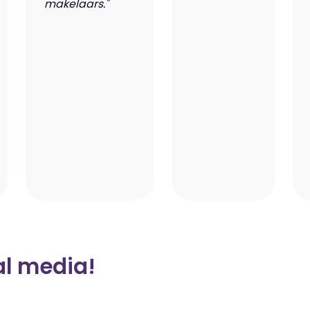
makelaars."
al media!