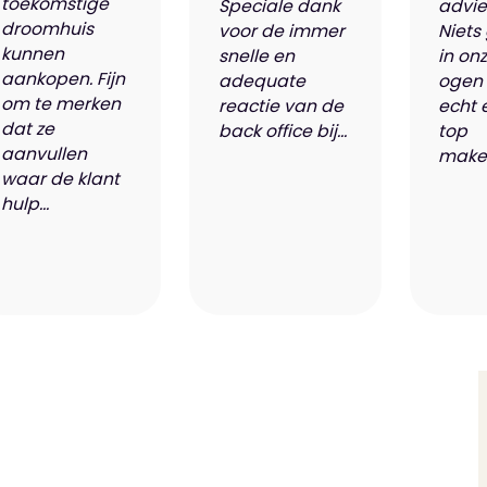
toekomstige
Speciale dank
advie
droomhuis
voor de immer
Niets
kunnen
snelle en
in on
aankopen. Fijn
adequate
ogen 
om te merken
reactie van de
echt 
dat ze
back office bij...
top
aanvullen
makel
waar de klant
hulp...