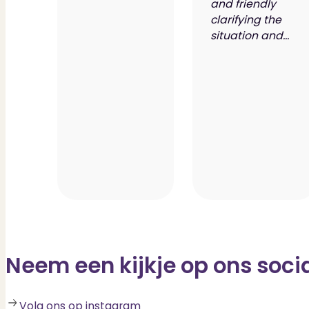
and friendly
clarifying the
situation and...
Neem een kijkje op ons soci
Volg ons op instagram