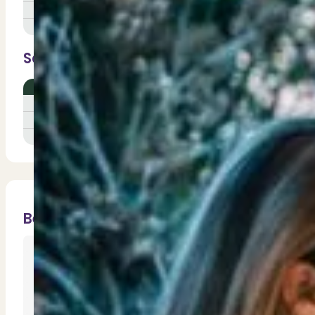
Bekijk ons huuraanbod..
Uitkeringen (aant. per 1000)
28
Nieuwbouw projecten
Gemiddeld inkomen
36000
De toekomst, te koop..
Diensten
Samenstelling Huishoudens (%)
Oostzanerwerf
Landelijk
Eenpersoons
18
Verkoop
Zonder kinderen
-
49
Begeleiding naar een succesvolle verkoop
Met kinderen
-
26
Aankoop
Samen vinden wij jouw droomwoning
Taxatie
Voldoe aan alle wettelijke eisen
Stille Verkoop
Bekijk ook...
Verkoop jouw huis discreet..
Nieuwbouw verkopen
Loosdrecht
Vraagt om specialistische kennis...
Verhuren
Loenen aan de Vecht
Hilversum
Verhuur uw woning via ons netwerk
Verhuur & Beheer
Overveen
Huurwoningen én beheer op maat
Veen en Duin