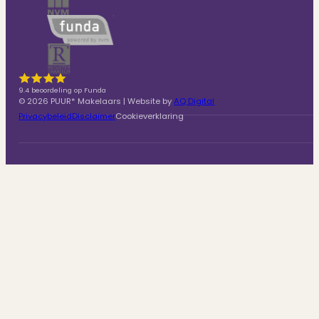
9.4 beoordeling op Funda
© 2026 PUUR* Makelaars | Website by
AQ Digital
Privacybeleid
Disclaimer
Cookieverklaring