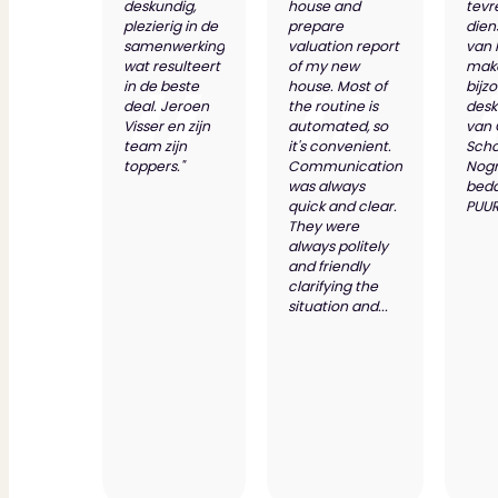
Dit zeggen klanten over ons
deskundig,
house and
tevr
Partners
plezierig in de
prepare
dien
samenwerking
valuation report
van 
Maak gebruik van ons netwerk
wat resulteert
of my new
make
Verenigingen
in de beste
house. Most of
bijz
PUUR* is aangesloten bij...
deal. Jeroen
the routine is
desk
Visser en zijn
automated, so
van
team zijn
it's convenient.
Scho
toppers."
Communication
Nog
was always
bed
quick and clear.
PUUR
They were
always politely
and friendly
clarifying the
situation and...