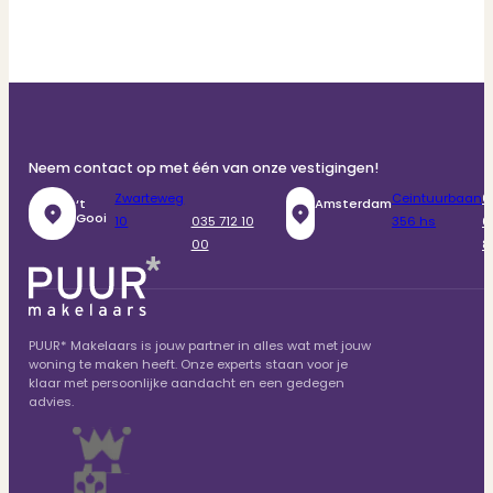
Neem contact op met één van onze vestigingen!
Zwarteweg
Ceintuurbaan
0
‘t
Amsterdam
Gooi
10
035 712 10
356 hs
6
00
8
PUUR* Makelaars is jouw partner in alles wat met jouw
woning te maken heeft. Onze experts staan voor je
klaar met persoonlijke aandacht en een gedegen
advies.