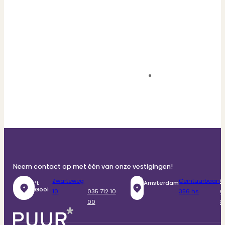
Neem contact op met één van onze vestigingen!
Zwarteweg
Ceintuurbaan
0
‘t
Amsterdam
Gooi
10
035 712 10
356 hs
6
00
8