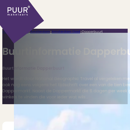
Home
>
Plaatsen
>
Amsterdam
>
Amsterdam Oost
>
Dapperbuurt
Buurtinformatie Dapperb
Buurtinformatie Dapperbuurt
Ons aanbod
Het wordt door National Geographic Travel al vergeleken me
ook nog eens volgens het tijdschrift over een van de tien bes
Dappermarkt. Naast de Dappermarkt die 6 dagen per week ge
winkels te vinden die voor ieder wat wils…
Huidige aanbod
Ontdek onze woningen..
Recentelijk verkocht
Net te laat? Kijk mee..
Huurwoningen