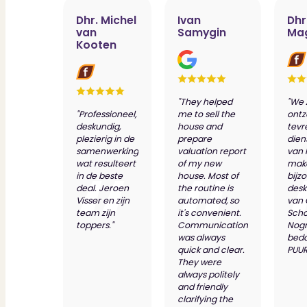
Dhr. Michel
Ivan
Dhr
van
Samygin
Ma
Kooten
"They helped
"We 
"Professioneel,
me to sell the
ontz
deskundig,
house and
tevr
plezierig in de
prepare
dien
samenwerking
valuation report
van 
wat resulteert
of my new
make
in de beste
house. Most of
bijz
deal. Jeroen
the routine is
desk
Visser en zijn
automated, so
van
team zijn
it's convenient.
Scho
toppers."
Communication
Nog
was always
bed
quick and clear.
PUUR
They were
always politely
and friendly
clarifying the