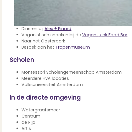
Verbouwen
lunchen langs de Mauritskade
Wil jij jouw huis renoveren? Geen probleem!
Speciaalbier drinken bij
de Biertuin
Alle diensten
Borrelen bij
Louie Louie
Bekijk het overzicht van alle diensten..
Lunchen bij
Bar Botanique
Dineren bij
Alex + Pinard
Veganistisch snacken bij de
Vegan Junk Food Bar
Naar het Oosterpark
Bezoek aan het
Tropenmuseum
Over PUUR*
Scholen
Montessori Scholengemeenschap Amsterdam
Over PUUR*
Meerdere HvA locaties
Wie zijn wij?
Volksuniversiteit Amsterdam
Ons team
Leer ons beter kennen..
In de directe omgeving
Werken bij PUUR*
Kom jij ons team versterken?
Watergraafsmeer
Onze vestigingen
Centrum
De kracht van 6 vestigingen!
de Pijp
Beoordelingen
Artis