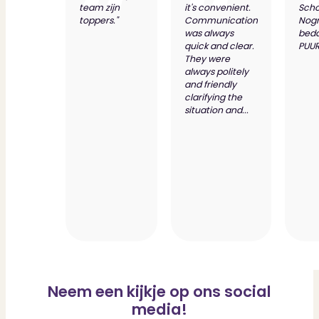
team zijn
it's convenient.
Scho
toppers."
Communication
Nog
was always
bed
quick and clear.
PUUR
They were
always politely
and friendly
clarifying the
situation and...
Neem een kijkje op ons social
media!