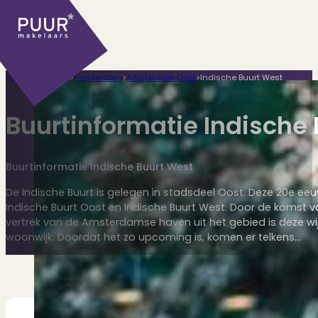
Home
>
Plaatsen
>
Amsterdam
>
Amsterdam Oost
>
Indische Buurt West
Buurtinformatie Indische
Buurtinformatie Indische Buurt West
Ons aanbod
De Indische Buurt is gelegen in stadsdeel Oost. Deze 20e eeuw
Indische Buurt Oost en Indische Buurt West. Door de komst v
vertrek van de Amsterdamse haven uit het gebied is deze wij
woonwijk. Doordat het zo upcoming is, komen er telkens…
Huidige aanbod
Ontdek onze woningen..
Recentelijk verkocht
Net te laat? Kijk mee..
Huurwoningen