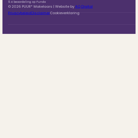
9.4 beoordeling op Funda
© 2026 PUUR* Makelaars | Website by
AQ Digital
Privacybeleid
Disclaimer
Cookieverklaring