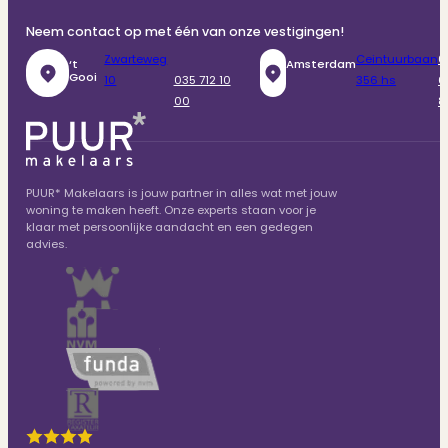
Neem contact op met één van onze vestigingen!
Zwarteweg
Ceintuurbaan
0
‘t
Amsterdam
Gooi
10
035 712 10
356 hs
6
00
8
PUUR* Makelaars is jouw partner in alles wat met jouw
woning te maken heeft. Onze experts staan voor je
klaar met persoonlijke aandacht en een gedegen
advies.