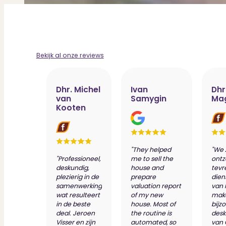
Bekijk al onze reviews
Dhr. Michel
Ivan
Dhr
van
Samygin
Ma
Kooten
"They helped
"We 
"Professioneel,
me to sell the
ontz
deskundig,
house and
tevr
plezierig in de
prepare
dien
samenwerking
valuation report
van 
wat resulteert
of my new
make
in de beste
house. Most of
bijz
deal. Jeroen
the routine is
desk
Visser en zijn
automated, so
van