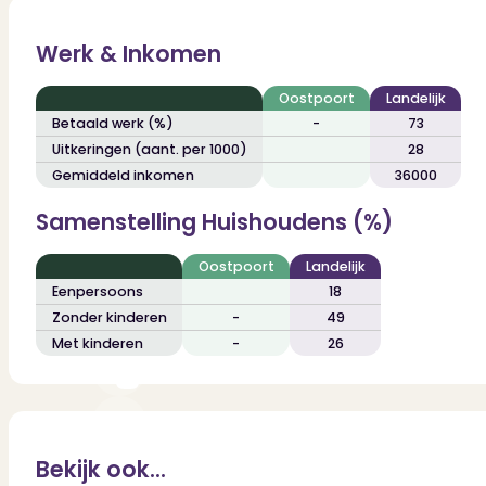
Dit zeggen klanten over ons
Partners
Maak gebruik van ons netwerk
Werk & Inkomen
Verenigingen
PUUR* is aangesloten bij...
Oostpoort
Landelijk
Betaald werk (%)
-
73
Uitkeringen (aant. per 1000)
28
Gemiddeld inkomen
36000
Samenstelling Huishoudens (%)
Oostpoort
Landelijk
Eenpersoons
18
Zonder kinderen
-
49
Met kinderen
-
26
Bekijk ook...