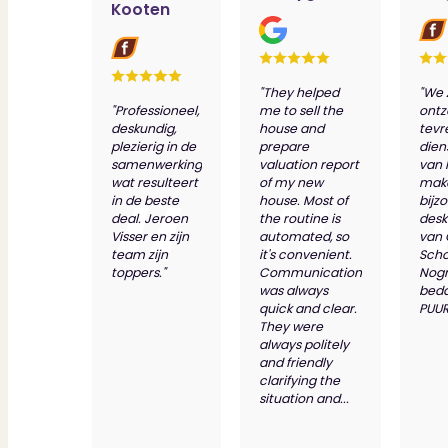
Kooten
"They helped
"We 
"Professioneel,
me to sell the
ontz
deskundig,
house and
tevr
plezierig in de
prepare
dien
samenwerking
valuation report
van 
wat resulteert
of my new
make
in de beste
house. Most of
bijz
deal. Jeroen
the routine is
desk
Visser en zijn
automated, so
van
team zijn
it's convenient.
Scho
toppers."
Communication
Nog
was always
bed
quick and clear.
PUUR
They were
always politely
and friendly
clarifying the
situation and...