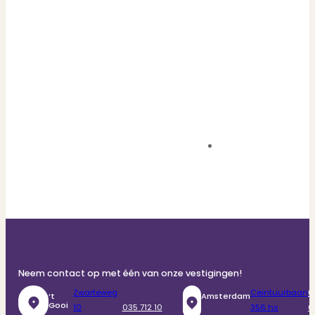
Neem contact op met één van onze vestigingen!
Zwarteweg
Ceintuurbaan
0
‘t
Amsterdam
Gooi
10
035 712 10
356 hs
6