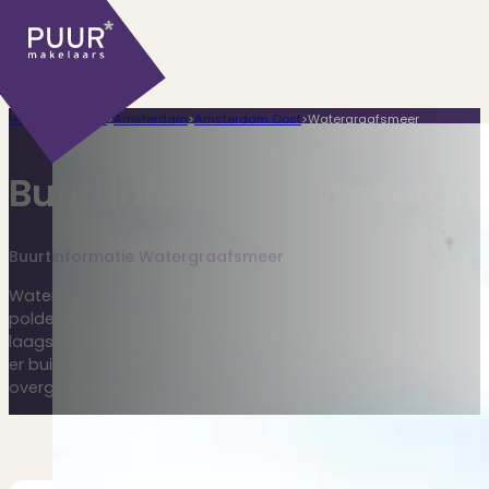
Home
>
Plaatsen
>
Amsterdam
>
Amsterdam Oost
>
Watergraafsmeer
Buurtinformatie Watergr
Buurtinformatie Watergraafsmeer
Ons aanbod
Watergraafsmeer is sinds 2010 onderdeel van Stadsdeel Oos
polder die is ontstaan in 1629 na de droogmaking van het D
laagstgelegen delen van Amsterdam (circa 5 meter onder 
er buitenplaatsen aangelegd. Frankendael is de enige buitenpla
Huidige aanbod
overgebleven.…
Ontdek onze woningen..
Recentelijk verkocht
Net te laat? Kijk mee..
Huurwoningen