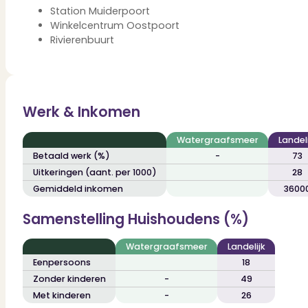
Dit zeggen klanten over ons
Station Muiderpoort
Partners
Winkelcentrum Oostpoort
Maak gebruik van ons netwerk
Rivierenbuurt
Verenigingen
PUUR* is aangesloten bij...
Werk & Inkomen
Watergraafsmeer
Landeli
Betaald werk (%)
-
73
Uitkeringen (aant. per 1000)
28
Gemiddeld inkomen
3600
Samenstelling Huishoudens (%)
Watergraafsmeer
Landelijk
Eenpersoons
18
Zonder kinderen
-
49
Met kinderen
-
26