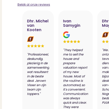
Bekijk al onze reviews
Dhr. Michel
Ivan
Dhr
van
Samygin
Ma
Kooten
"They helped
"We 
"Professioneel,
me to sell the
ontz
deskundig,
house and
tevr
plezierig in de
prepare
dien
samenwerking
valuation report
van 
wat resulteert
of my new
make
in de beste
house. Most of
bijz
deal. Jeroen
the routine is
desk
Visser en zijn
automated, so
van
team zijn
it's convenient.
Scho
toppers."
Communication
Nog
was always
bed
quick and clear.
PUUR
They were