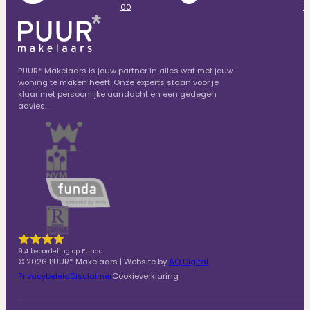
00
8
PUUR* Makelaars is jouw partner in alles wat met jouw
woning te maken heeft. Onze experts staan voor je
klaar met persoonlijke aandacht en een gedegen
advies.
9.4 beoordeling op Funda
© 2026 PUUR* Makelaars | Website by
AQ Digital
Privacybeleid
Disclaimer
Cookieverklaring