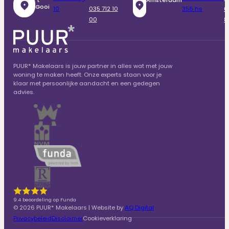
‘t
Amsterdam
Gooi
10
035 712 10
356 hs
6
00
8
PUUR* Makelaars is jouw partner in alles wat met jouw
woning te maken heeft. Onze experts staan voor je
klaar met persoonlijke aandacht en een gedegen
advies.
9.4 beoordeling op Funda
© 2026 PUUR* Makelaars | Website by
AQ Digital
Privacybeleid
Disclaimer
Cookieverklaring