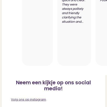
quick and clear.
PUUR
They were
always politely
and friendly
clarifying the
situation and...
Neem een kijkje op ons social
media!
Volg ons op instagram