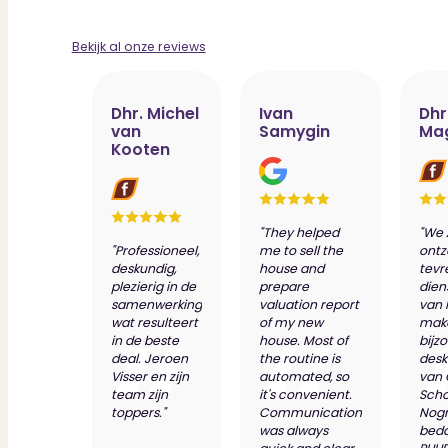
Bekijk al onze reviews
Dhr. Michel
Ivan
Dhr
van
Samygin
Ma
Kooten
"They helped
"We 
"Professioneel,
me to sell the
ontz
deskundig,
house and
tevr
plezierig in de
prepare
dien
samenwerking
valuation report
van 
wat resulteert
of my new
make
in de beste
house. Most of
bijz
deal. Jeroen
the routine is
desk
Visser en zijn
automated, so
van
team zijn
it's convenient.
Scho
toppers."
Communication
Nog
was always
bed