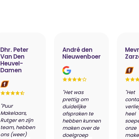
Dhr. Peter
André den
Mevr
Van Den
Nieuwenboer
Zarz
Heuvel-
Damen
"Het was
"Het
prettig om
conta
"Puur
duidelijke
verli
Makelaars,
afspraken te
heel
Rutger en zijn
hebben kunnen
soepe
team, hebben
maken over de
onze
ons (weer)
doelgroep
make