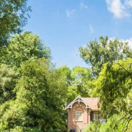
Bekijk ook...
tipark bevindt
Loosdrecht
Loenen aan de Vecht
Hilversum
 Gerard Douplein
Overveen
ebouw in deze
Veen en Duin
Wildhoef
.L. Takbuurt
,
ten terug te
Daarnaast zit je