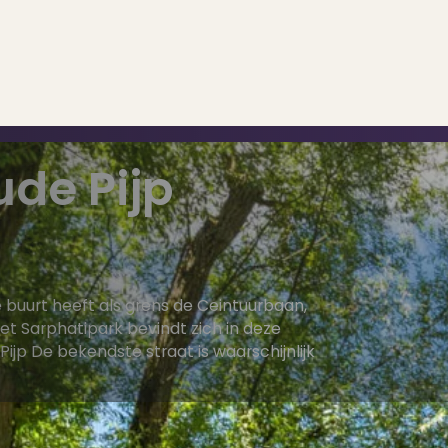
ude Pijp
..
op..
e buurt heeft als grens de Ceintuurbaan,
et Sarphatipark bevindt zich in deze
 Pijp De bekendste straat is waarschijnlijk
 verkoop
ing