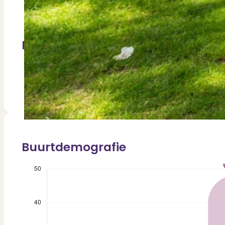
De Avonturijn
9e Montessorischool De Scholekster
In de directe omgeving
Albert Cuypmarkt
Sarphatipark
Buurtdemografie