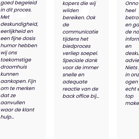
goed begeleid
kopers die wij
Onno
in dit proces.
wilden
heel
Met
bereiken. Ook
betro
deskundigheid,
de
en ga
eerlijkheid en
communicatie
de n
een fijne dosis
tijdens het
infor
humor hebben
biedproces
en
wij ons
verliep soepel.
desk
toekomstige
Speciale dank
advie
droomhuis
voor de immer
Niets
kunnen
snelle en
in on
aankopen. Fijn
adequate
ogen 
om te merken
reactie van de
echt 
dat ze
back office bij...
top
aanvullen
makel
waar de klant
hulp...