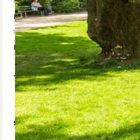
met de auto snel op de ring A10 waarna je gemakkeli
Contact
Bekijk Vestigingen
Kenmerken Oude Pijp
19e eeuw | Gezelligheid| Restaurants | Woonwijk
Populair bij
Singles
Te doen in de buurt
Naar de
Albert Cuypmarkt
Drinken of wat eten bij de talloze restaurantjes
Naar het Sarphati Park
Scholen
Oscar Carré