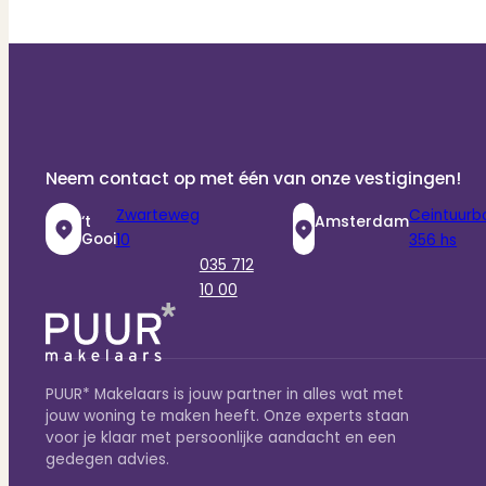
Neem contact op met één van onze vestigingen!
Zwarteweg
Ceintuurb
‘t
Amsterdam
Gooi
10
356 hs
035 712
10 00
PUUR* Makelaars is jouw partner in alles wat met
jouw woning te maken heeft. Onze experts staan
voor je klaar met persoonlijke aandacht en een
gedegen advies.