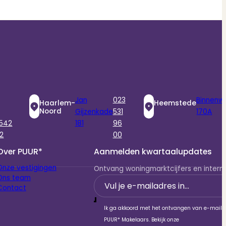
Jan
023
Binnenw
Haarlem-
Heemstede
Noord
Gijzenkade
531
170A
 542
181
96
2
00
Over PUUR*
Aanmelden kwartaalupdates
Onze vestigingen
Ontvang woningmarktcijfers en interne
Ons team
Section
Contact
Ik ga akkoord met het ontvangen van e-mails
PUUR* Makelaars. Bekijk onze