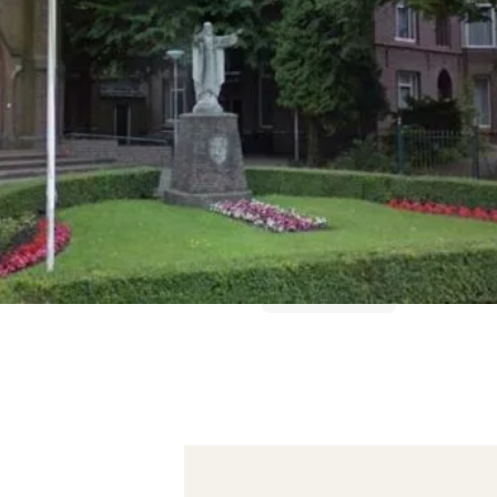
broek in de
Bekijk ook...
hiphol.
Loosdrecht
Loenen aan de Vecht
Hilversum
Overveen
Veen en Duin
Wildhoef