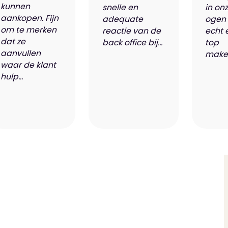
kunnen
snelle en
in on
aankopen. Fijn
adequate
ogen 
om te merken
reactie van de
echt 
dat ze
back office bij...
top
aanvullen
makel
waar de klant
hulp...