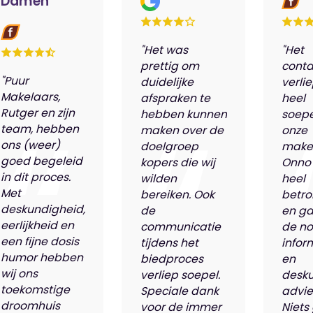
Damen
"Het was
"Het
prettig om
conta
"Puur
duidelijke
verli
Makelaars,
afspraken te
heel
Rutger en zijn
hebben kunnen
soepe
team, hebben
maken over de
onze
ons (weer)
doelgroep
make
goed begeleid
kopers die wij
Onno
in dit proces.
wilden
heel
Met
bereiken. Ook
betro
deskundigheid,
de
en ga
eerlijkheid en
communicatie
de n
een fijne dosis
tijdens het
infor
humor hebben
biedproces
en
wij ons
verliep soepel.
desk
toekomstige
Speciale dank
advie
droomhuis
voor de immer
Niets