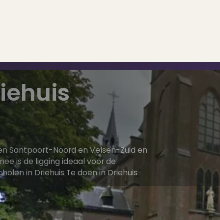
iehuis
..
op..
ssen Santpoort-Noord en Velsen-Zuid en
ee is de ligging ideaal voor de
len in Driehuis Te doen in Driehuis
 verkoop
ing