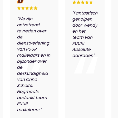
"Fantastisch
"We zijn
geholpen
ontzettend
door Wendy
tevreden over
en het
de
team van
dienstverlening
PUUR!
van PUUR
Absolute
makelaars en in
aanrader."
bijzonder over
de
deskundigheid
van Onno
Scholte.
Nogmaals
bedankt team
PUUR
makelaars."