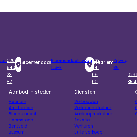
aan
020
Bloemendaalseweg
023
Zijlweg
Bloemendaal
Haarlem
640
123-B
541
36
23
09
023
87
00
35 4
Aanbod in steden
Diensten
Haarlem
Verbouwen
Amsterdam
Verkoopmakelaar
Bloemendaal
Aankoopmakelaar
Heemstede
Taxatie
Bentveld
Verhuren
Bussum
Stille verkoop