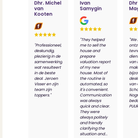
Dhr. Michel
Ivan
Dhr
van
Samygin
Ma
Kooten
"They helped
"We 
"Professioneel,
me to sell the
ontz
deskundig,
house and
tevr
plezierig in de
prepare
dien
samenwerking
valuation report
van 
wat resulteert
of my new
make
in de beste
house. Most of
bijz
deal. Jeroen
the routine is
desk
Visser en zijn
automated, so
van
team zijn
it's convenient.
Scho
toppers."
Communication
Nog
was always
bed
quick and clear.
PUUR
They were
always politely
and friendly
clarifying the
situation and...