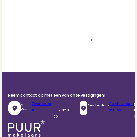
Neem contact op met één van onze vestigingen!
Zwarteweg
Ceintuurbaan
0
‘t
Amsterdam
Gooi
10
035 712 10
356 hs
6
00
8