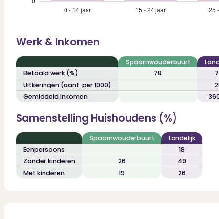
Werk & Inkomen
Spaarnwouderbuurt
Land
Betaald werk (%)
78
7
Uitkeringen (aant. per 1000)
2
Gemiddeld inkomen
36
Samenstelling Huishoudens (%)
Spaarnwouderbuurt
Landelijk
Eenpersoons
18
Zonder kinderen
26
49
Met kinderen
19
26