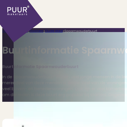
Home
>
Plaatsen
>
Haarlem
>
Oude stad
>
Spaarnwouderbuurt
Buurtinformatie Spaarnw
Buurtinformatie Spaarnwouderbuurt
Ons aanbod
In de Spaarnwouderbuurt wonen veel jonge mensen in de leef
merendeel van deze mensen is single. Veel van de woningen z
veel boven- en benedenwoningen. Ook zijn er veel kamerb
om die reden is deze buurt erg populair bij starters. Ongevee
Huidige aanbod
Ontdek onze woningen..
Recentelijk verkocht
Net te laat? Kijk mee..
Huurwoningen