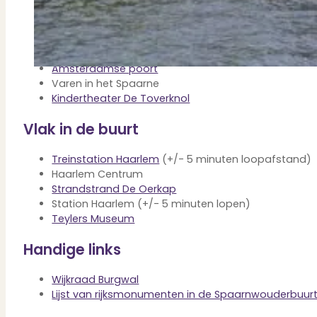
Verbouwen
Wil jij jouw huis renoveren? Geen probleem!
Eten bij Restaurant Zuidam
Alle diensten
Eten bij De Kloosterkeuken
Bekijk het overzicht van alle diensten..
Molen de Adriaan
Amsterdamse poort
Varen in het Spaarne
Kindertheater De Toverknol
Over PUUR*
Vlak in de buurt
Treinstation Haarlem
(+/- 5 minuten loopafstand)
Haarlem Centrum
Over PUUR*
Strandstrand De Oerkap
Wie zijn wij?
Station Haarlem (+/- 5 minuten lopen)
Ons team
Teylers Museum
Leer ons beter kennen..
Werken bij PUUR*
Handige links
Kom jij ons team versterken?
Onze vestigingen
Wijkraad Burgwal
De kracht van 6 vestigingen!
Lijst van rijksmonumenten in de Spaarnwouderbuur
Beoordelingen