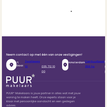
Neem contact op met één van onze vestigingen!
Zwarteweg
Ceintuurbaan
0
‘t
Amsterdam
Gooi
10
035 712 10
356 hs
6
00
8
PUUR* Makelaars is jouw partner in alles wat met jouw
woning te maken heeft. Onze experts staan voor je
klaar met persoonlijke aandacht en een gedegen
advies.