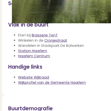
Verbouwen
Scholen
Wil jij jouw huis renoveren? Geen probleem!
Alle diensten
ROC Nova College
Bekijk het overzicht van alle diensten..
Vlak in de buurt
Eten bij
Brasserie TenT
Over PUUR*
Winkelen in de
Cronjestraat
Wandelen in Stadspark De Bolwerken
Station Haarlem
Haarlem Centrum
Over PUUR*
Handige links
Wie zijn wij?
Ons team
Website Wijkraad
Leer ons beter kennen..
Wijkprofiel van de Gemeente Haarlem
Werken bij PUUR*
Kom jij ons team versterken?
Onze vestigingen
De kracht van 6 vestigingen!
Beoordelingen
Buurtdemografie