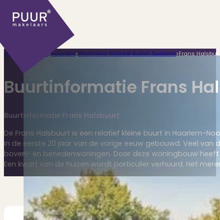
Home
>
Plaatsen
>
Haarlem
>
Westoever Noorder Buiten Spaarne
>
Frans Halsbuu
Buurtinformatie Frans Ha
Buurtinformatie Frans Halsbuurt
Ons aanbod
De Frans Halsbuurt is een relatief kleine buurt in Haarlem-N
in de eerste 20 jaar van de vorige eeuw gebouwd. Veel van 
boven- en benedenwoningen. Door deze woningbouw heeft de
Een kwart van de huizen wordt particulier verhuurd. Het mer
Huidige aanbod
Ontdek onze woningen..
Recentelijk verkocht
Net te laat? Kijk mee..
Huurwoningen