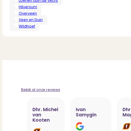
Loenen aan de Vecht
Hilversum
Overveen
Veen en Duin
Wildhoef
Bekijk al onze reviews
Dhr. Michel
Ivan
Dhr
van
Samygin
Ma
Kooten