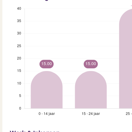
Dit zeggen klanten over ons
Partners
Maak gebruik van ons netwerk
Verenigingen
PUUR* is aangesloten bij...