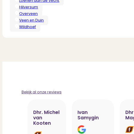
Loenen aan de Vecht
Hilversum
Overveen
Veen en Duin
Wildhoef
Bekijk al onze reviews
Dhr. Michel
Ivan
Dhr
van
Samygin
Ma
Kooten