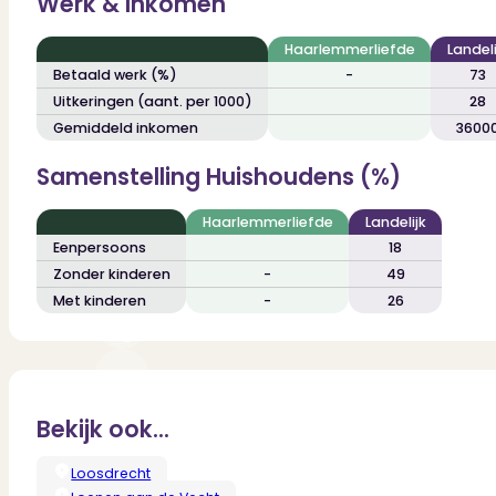
Werk & Inkomen
Dit zeggen klanten over ons
Partners
Maak gebruik van ons netwerk
Haarlemmerliefde
Landeli
Verenigingen
Betaald werk (%)
-
73
PUUR* is aangesloten bij...
Uitkeringen (aant. per 1000)
28
Gemiddeld inkomen
3600
Samenstelling Huishoudens (%)
Haarlemmerliefde
Landelijk
Eenpersoons
18
Zonder kinderen
-
49
Met kinderen
-
26
Bekijk ook...
Loosdrecht