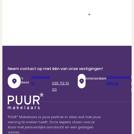
Neem contact op met één van onze vestigingen!
Zwarteweg
Ceintuurbaan
0
‘t
Amsterdam
Gooi
10
035 712 10
356 hs
6
00
8
PUUR* Makelaars is jouw partner in alles wat met jouw
woning te maken heeft. Onze experts staan voor je
klaar met persoonlijke aandacht en een gedegen
advies.