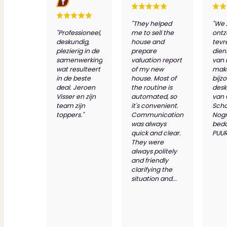
"They helped
"We 
"Professioneel,
me to sell the
ontz
deskundig,
house and
tevr
plezierig in de
prepare
dien
samenwerking
valuation report
van 
wat resulteert
of my new
make
in de beste
house. Most of
bijz
deal. Jeroen
the routine is
desk
Visser en zijn
automated, so
van
team zijn
it's convenient.
Scho
toppers."
Communication
Nog
was always
bed
quick and clear.
PUUR
They were
always politely
and friendly
clarifying the
situation and...