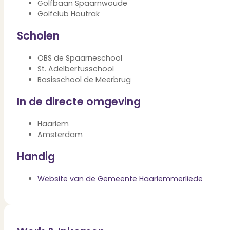
Golfbaan Spaarnwoude
Verbouwen
Golfclub Houtrak
Wil jij jouw huis renoveren? Geen probleem!
Alle diensten
Scholen
Bekijk het overzicht van alle diensten..
OBS de Spaarneschool
St. Adelbertusschool
Basisschool de Meerbrug
Over PUUR*
In de directe omgeving
Haarlem
Over PUUR*
Amsterdam
Wie zijn wij?
Handig
Ons team
Leer ons beter kennen..
Werken bij PUUR*
Website van de Gemeente Haarlemmerliede
Kom jij ons team versterken?
Onze vestigingen
De kracht van 6 vestigingen!
Beoordelingen