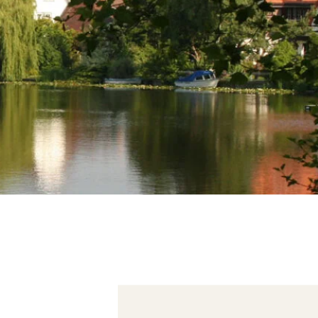
Bekijk ook...
Loosdrecht
Loenen aan de Vecht
Hilversum
Overveen
Veen en Duin
Wildhoef