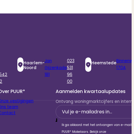
Jan
023
Binnenw
Haarlem-
Heemstede
Noord
Gijzenkade
531
170A
 542
181
96
2
00
Over PUUR*
Aanmelden kwartaalupdates
Onze vestigingen
Ontvang woningmarktcijfers en interne
Ons team
Section
Contact
Ik ga akkoord met het ontvangen van e-mails
PUUR* Makelaars. Bekijk onze