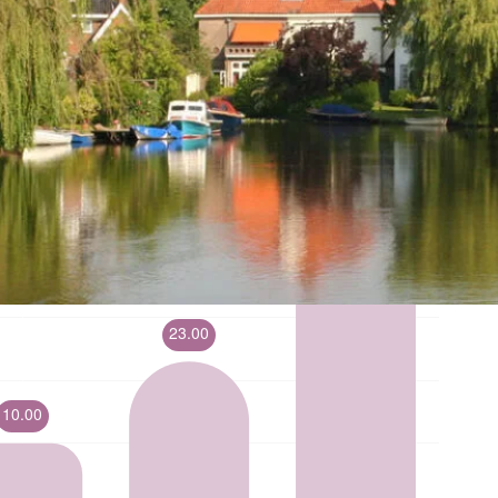
ische kennis...
rk
r op maat
en probleem!
iensten..
ken?
ngen!
s