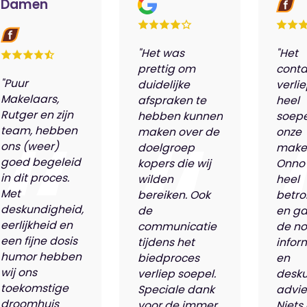
Damen
"Het was
"Het
prettig om
conta
"Puur
duidelijke
verli
Makelaars,
afspraken te
heel
Rutger en zijn
hebben kunnen
soepe
team, hebben
maken over de
onze
ons (weer)
doelgroep
make
goed begeleid
kopers die wij
Onno
in dit proces.
wilden
heel
Met
bereiken. Ook
betro
deskundigheid,
de
en ga
eerlijkheid en
communicatie
de n
een fijne dosis
tijdens het
infor
humor hebben
biedproces
en
wij ons
verliep soepel.
desk
toekomstige
Speciale dank
advie
droomhuis
voor de immer
Niets