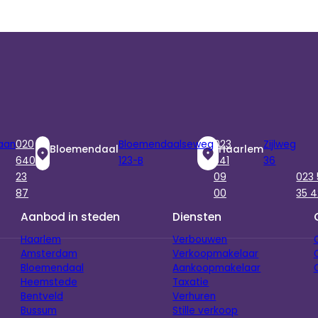
aan
020
Bloemendaalseweg
023
Zijlweg
Bloemendaal
Haarlem
640
123-B
541
36
23
09
023
87
00
35 4
Aanbod in steden
Diensten
Haarlem
Verbouwen
Amsterdam
Verkoopmakelaar
Bloemendaal
Aankoopmakelaar
Heemstede
Taxatie
Bentveld
Verhuren
Bussum
Stille verkoop