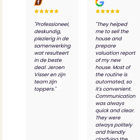
"Professioneel,
"They helped
deskundig,
me to sell the
plezierig in de
house and
samenwerking
prepare
wat resulteert
valuation report
in de beste
of my new
deal. Jeroen
house. Most of
Visser en zijn
the routine is
team zijn
automated, so
toppers."
it's convenient.
Communication
was always
quick and clear.
They were
always politely
and friendly
clarifying the