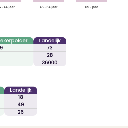
ekerpolder
Landelijk
9
73
28
36000
Landelijk
18
49
26