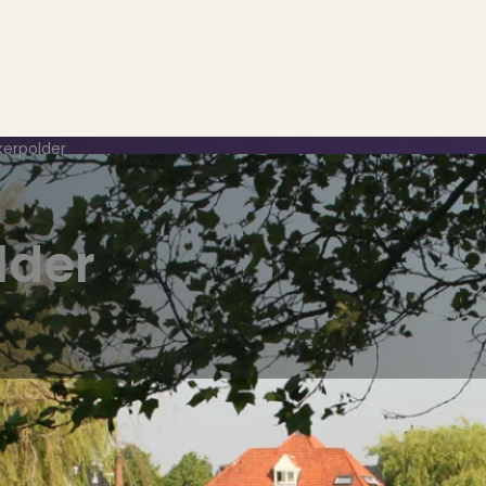
erpolder
lder
..
op..
 verkoop
ing