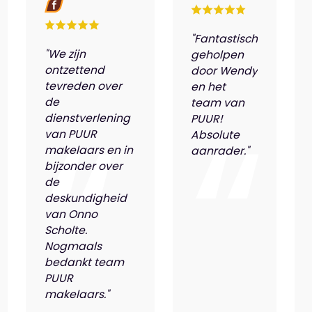
"Fantastisch
"We zijn
geholpen
ontzettend
door Wendy
tevreden over
en het
de
team van
dienstverlening
PUUR!
van PUUR
Absolute
makelaars en in
aanrader."
bijzonder over
de
deskundigheid
van Onno
Scholte.
Nogmaals
bedankt team
PUUR
makelaars."